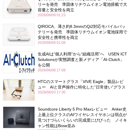
リーを発売 準固体リチウムイオン電池搭載で大
容量と安全性を両立
2026/06/09 01:23
QIROCA、薄さ約8.3mmのQi2対応モバイルバッ
テリーを発売 準固体リチウムイオン電池採用で
安全性と携帯性を両立
2026/06/09 01:08
生成AIは“個人利用”から“組織活用”へ USEN ICT
Solutionsが実態調査と新メディア「AI-Clutch」
を公開
2026/06/08 17:08
HTCのスマートグラス「VIVE Eagle」製品レビ
ュー AIと音声操作に特化した“日常使い”グラス
2026/06/03 17:30
Soundcore Liberty 5 Pro Maxレビュー Anker史
上最上位クラスのAIワイヤレスイヤホンは弱点が
見つけづらいくらいの完成度にびびった ノイキ
ャン性能はBose並み