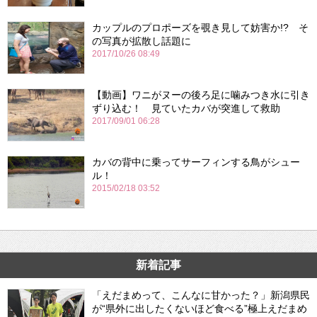
カップルのプロポーズを覗き見して妨害か!? そ
の写真が拡散し話題に
2017/10/26 08:49
【動画】ワニがヌーの後ろ足に噛みつき水に引き
ずり込む！ 見ていたカバが突進して救助
2017/09/01 06:28
カバの背中に乗ってサーフィンする鳥がシュー
ル！
2015/02/18 03:52
新着記事
「えだまめって、こんなに甘かった？」新潟県民
が“県外に出したくないほど食べる”極上えだまめ