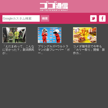
「えだまめって、こんな
プリングルズ×ウルトラ
コメダ珈琲店で今年も
に甘かった？」新潟県民
マンの新フレーバー「ガ
「カリー祭り」開催 新
が...
ー...
作カ...