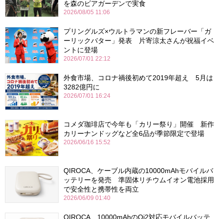
を森のビアガーデンで実食
2026/08/05 11:06
プリングルズ×ウルトラマンの新フレーバー「ガ
ーリックバター」発表 片寄涼太さんが祝福イベ
ントに登場
2026/07/01 22:12
外食市場、コロナ禍後初めて2019年超え 5月は
3282億円に
2026/07/01 16:24
コメダ珈琲店で今年も「カリー祭り」開催 新作
カリーナンドッグなど全6品が季節限定で登場
2026/06/16 15:52
QIROCA、ケーブル内蔵の10000mAhモバイルバ
ッテリーを発売 準固体リチウムイオン電池採用
で安全性と携帯性を両立
2026/06/09 01:40
QIROCA、10000mAhのQi2対応モバイルバッテ