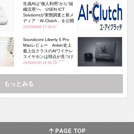
生成AIは“個人利用”から“組
織活用”へ USEN ICT
Solutionsが実態調査と新メ
ディア「AI-Clutch」を公開
2026/06/08 17:08:47
Soundcore Liberty 5 Pro
Maxレビュー Anker史上
最上位クラスのAIワイヤレ
スイヤホンは弱点が見つけ
づらいくらいの完成度にび
2026/05/30 16:56:19
びった ノイキャン性能は
Bose並み
もっとみる