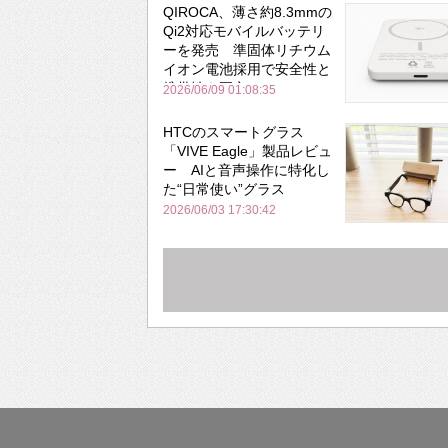
QIROCA、薄さ約8.3mmの
Qi2対応モバイルバッテリ
ーを発売 準固体リチウム
イオン電池採用で安全性と
携帯性を両立
2026/06/09 01:08:35
HTCのスマートグラス
「VIVE Eagle」製品レビュ
ー AIと音声操作に特化し
た“日常使い”グラス
2026/06/03 17:30:42