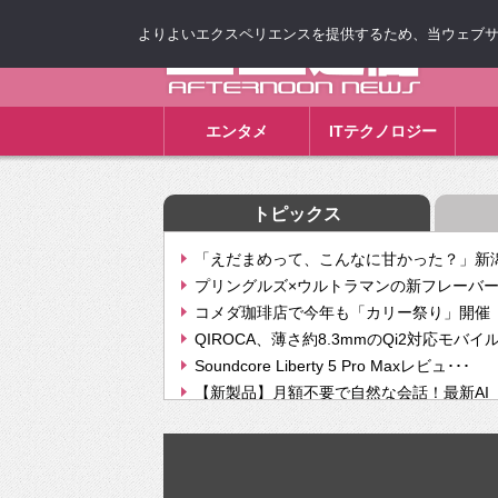
よりよいエクスペリエンスを提供するため、当ウェブサイト
ゴゴ通信
エンタメ
ITテクノロジー
トピックス
「えだまめって、こんなに甘かった？」新潟
プリングルズ×ウルトラマンの新フレーバー
コメダ珈琲店で今年も「カリー祭り」開催 
QIROCA、薄さ約8.3mmのQi2対応モバイ
Soundcore Liberty 5 Pro Maxレビュ･･･
【新製品】月額不要で自然な会話！最新AI（GPT
【次世代の没入感と生産性】VITURE Luma Ul
Geminiが音楽生成「Create music」機能提
挫折率8割の壁をAIで突破。ジャストシステ