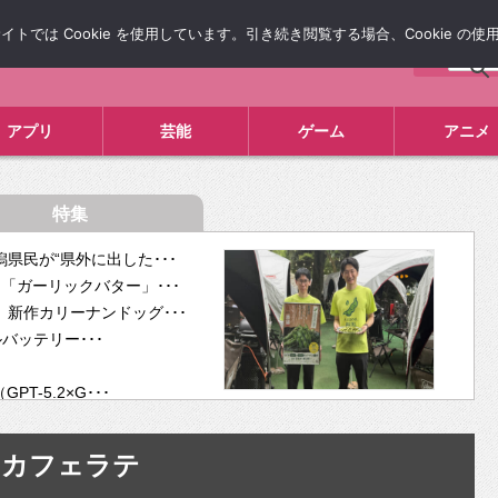
では Cookie を使用しています。引き続き閲覧する場合、Cookie の
について
広告掲載について
お問い合わせ
タレコミ
アプリ
芸能
ゲーム
アニメ
特集
県民が“県外に出した･･･
「ガーリックバター」･･･
新作カリーナンドッグ･･･
ルバッテリー･･･
-5.2×G･･･
tra･･･
供開･･･
カフェラテ
ム、”自分が今話し･･･