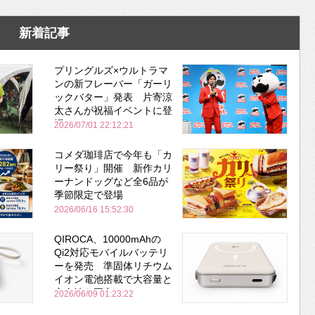
新着記事
プリングルズ×ウルトラマ
ンの新フレーバー「ガーリ
ックバター」発表 片寄涼
太さんが祝福イベントに登
場
2026/07/01 22:12:21
コメダ珈琲店で今年も「カ
リー祭り」開催 新作カリ
ーナンドッグなど全6品が
季節限定で登場
2026/06/16 15:52:30
QIROCA、10000mAhの
Qi2対応モバイルバッテリ
ーを発売 準固体リチウム
イオン電池搭載で大容量と
安全性を両立
2026/06/09 01:23:22