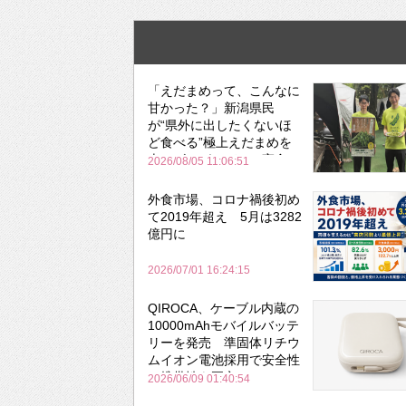
「えだまめって、こんなに
甘かった？」新潟県民
が“県外に出したくないほ
ど食べる”極上えだまめを
森のビアガーデンで実食
2026/08/05 11:06:51
外食市場、コロナ禍後初め
て2019年超え 5月は3282
億円に
2026/07/01 16:24:15
QIROCA、ケーブル内蔵の
10000mAhモバイルバッテ
リーを発売 準固体リチウ
ムイオン電池採用で安全性
と携帯性を両立
2026/06/09 01:40:54