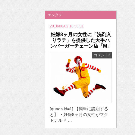
2026年のバレンタインは「自分で作って、想
エンタメ
2018/08/02 18:58:31
妊娠8ヶ月の女性に「洗剤入
りラテ」を提供した大手ハ
ンバーガーチェーン店「M」
コメント2
[quads id=1] 【簡単に説明する
と】 ・妊娠8ヶ月の女性がマク
ドナルド …