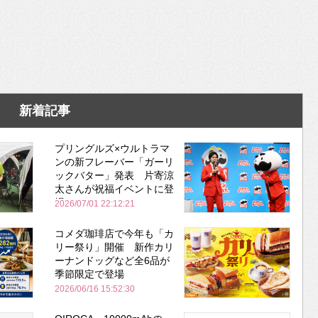
新着記事
プリングルズ×ウルトラマ
ンの新フレーバー「ガーリ
ックバター」発表 片寄涼
太さんが祝福イベントに登
場
2026/07/01 22:12:21
コメダ珈琲店で今年も「カ
リー祭り」開催 新作カリ
ーナンドッグなど全6品が
季節限定で登場
2026/06/16 15:52:30