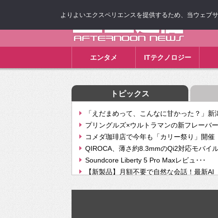
よりよいエクスペリエンスを提供するため、当ウェブサイト
ゴゴ通信
エンタメ
ITテクノロジー
トピックス
「えだまめって、こんなに甘かった？」新潟
プリングルズ×ウルトラマンの新フレーバー
コメダ珈琲店で今年も「カリー祭り」開催 
QIROCA、薄さ約8.3mmのQi2対応モバイ
Soundcore Liberty 5 Pro Maxレビュ･･･
【新製品】月額不要で自然な会話！最新AI（GPT
【次世代の没入感と生産性】VITURE Luma Ul
Geminiが音楽生成「Create music」機能提
挫折率8割の壁をAIで突破。ジャストシステ