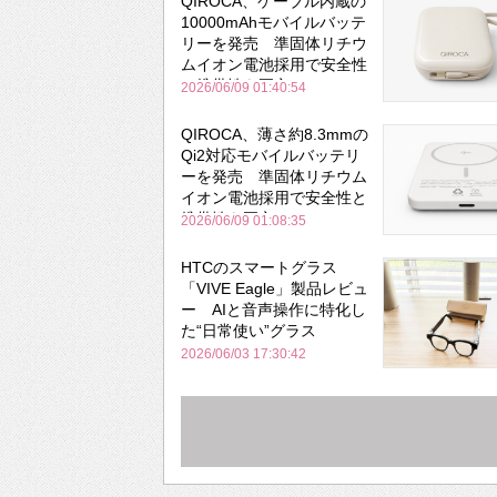
QIROCA、ケーブル内蔵の
10000mAhモバイルバッテ
リーを発売 準固体リチウ
ムイオン電池採用で安全性
と携帯性を両立
2026/06/09 01:40:54
QIROCA、薄さ約8.3mmの
Qi2対応モバイルバッテリ
ーを発売 準固体リチウム
イオン電池採用で安全性と
携帯性を両立
2026/06/09 01:08:35
HTCのスマートグラス
「VIVE Eagle」製品レビュ
ー AIと音声操作に特化し
た“日常使い”グラス
2026/06/03 17:30:42