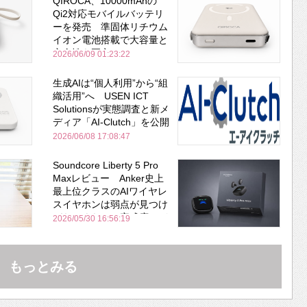
QIROCA、10000mAhの
Qi2対応モバイルバッテリ
ーを発売 準固体リチウム
イオン電池搭載で大容量と
安全性を両立
2026/06/09 01:23:22
生成AIは“個人利用”から“組
織活用”へ USEN ICT
Solutionsが実態調査と新メ
ディア「AI-Clutch」を公開
2026/06/08 17:08:47
Soundcore Liberty 5 Pro
Maxレビュー Anker史上
最上位クラスのAIワイヤレ
スイヤホンは弱点が見つけ
づらいくらいの完成度にび
2026/05/30 16:56:19
びった ノイキャン性能は
Bose並み
もっとみる