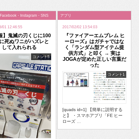
いを渡す」 TE･･･
・Facebook・Instagram・SNS
アプリ
8/01 12:46:55
2017/02/02 13:54:03
報】鬼滅の刃くじに100
『ファイアーエムブレム ヒ
に死ぬワニがハズレと
ーローズ』はガチャではな
して入れられる
く「ランダム型アイテム提
供方式」と叩く → 実は
コメント5
JOGAが定めた正しい言葉だ
った
コメント1
[quads id=1] 【簡単に説明する
と】 ・スマホアプリ「FE ヒー
ローズ …