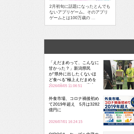
2月初旬に話題になったとんでも
ないアプリゲーム。そのアプリ
ゲームとは100万歳の …
「えだまめって、こんなに
甘かった？」新潟県民
が“県外に出したくないほ
ど食べる”極上えだまめを
森のビアガーデンで実食
2026/08/05 11:06:51
外食市場、コロナ禍後初め
て2019年超え 5月は3282
億円に
2026/07/01 16:24:15