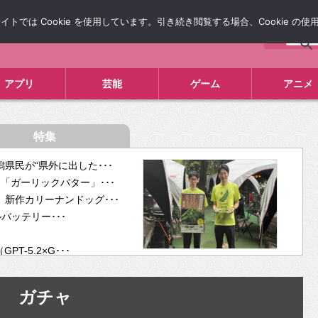
では Cookie を使用しています。引き続き閲覧する場合、Cookie の
について
広告掲載について
お問い合わせ
タレコミ
アプリ
芸能
ゲーム
アニメ
特集
県民が“県外に出した･･･
「ガーリックバター」･･･
新作カリーナンドッグ･･･
ルバッテリー･･･
-5.2×G･･･
tra･･･
供開･･･
ガチャ
ム、”自分が今話し･･･