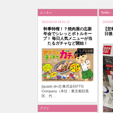
2026年のバレンタインは「自分で作って、想
エンタメ
Twitter
2022/11/18 18:01:12
2020/0
幹事特権！？焼肉屋の忘新
【悲
年会でシレッとボトルキー
日後
プ！ 毎日人気メニューが当
たるガチャなど開始！
コメント0
[quads id=2] 株式会社FTG
Company（本社：東京都目黒
区、代 …
アプリ