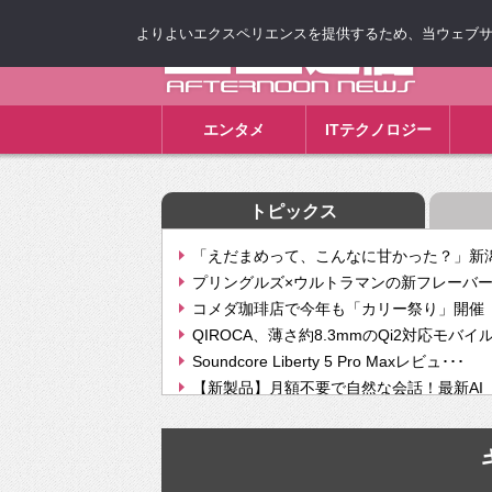
よりよいエクスペリエンスを提供するため、当ウェブサイト
ゴゴ通信
エンタメ
ITテクノロジー
トピックス
「えだまめって、こんなに甘かった？」新潟
プリングルズ×ウルトラマンの新フレーバー
コメダ珈琲店で今年も「カリー祭り」開催 
QIROCA、薄さ約8.3mmのQi2対応モバイ
Soundcore Liberty 5 Pro Maxレビュ･･･
【新製品】月額不要で自然な会話！最新AI（GPT
【次世代の没入感と生産性】VITURE Luma Ul
Geminiが音楽生成「Create music」機能提
挫折率8割の壁をAIで突破。ジャストシステ