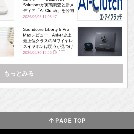
Solutionsが実態調査と新メ
ディア「AI-Clutch」を公開
2026/06/08 17:08:47
Soundcore Liberty 5 Pro
Maxレビュー Anker史上
最上位クラスのAIワイヤレ
スイヤホンは弱点が見つけ
づらいくらいの完成度にび
2026/05/30 16:56:19
びった ノイキャン性能は
Bose並み
もっとみる