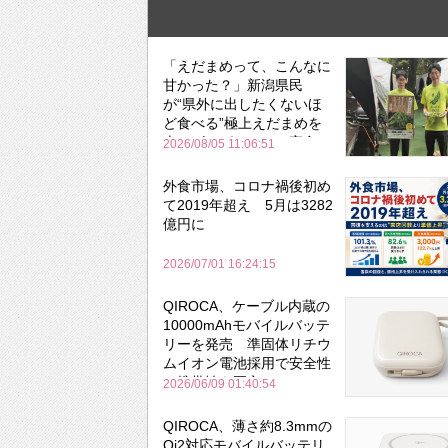
「えだまめって、こんなに
甘かった？」新潟県民
が“県外に出したくないほ
ど食べる”極上えだまめを
森のビアガーデンで実食
2026/08/05 11:06:51
外食市場、コロナ禍後初め
て2019年超え 5月は3282
億円に
2026/07/01 16:24:15
QIROCA、ケーブル内蔵の
10000mAhモバイルバッテ
リーを発売 準固体リチウ
ムイオン電池採用で安全性
と携帯性を両立
2026/06/09 01:40:54
QIROCA、薄さ約8.3mmの
Qi2対応モバイルバッテリ