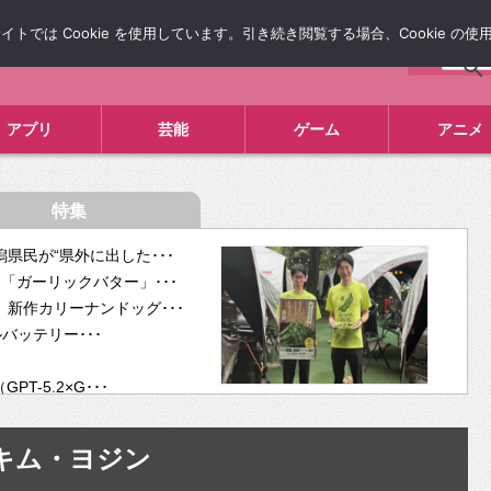
では Cookie を使用しています。引き続き閲覧する場合、Cookie の
について
広告掲載について
お問い合わせ
タレコミ
アプリ
芸能
ゲーム
アニメ
特集
県民が“県外に出した･･･
「ガーリックバター」･･･
新作カリーナンドッグ･･･
ルバッテリー･･･
-5.2×G･･･
tra･･･
供開･･･
キム・ヨジン
ム、”自分が今話し･･･