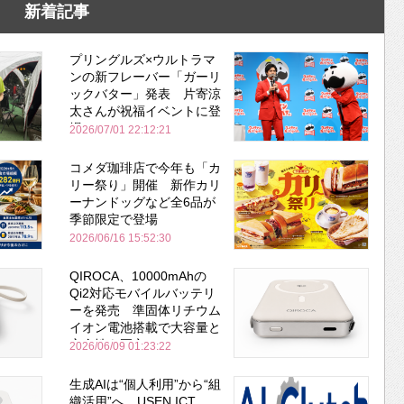
新着記事
プリングルズ×ウルトラマ
ンの新フレーバー「ガーリ
ックバター」発表 片寄涼
太さんが祝福イベントに登
場
2026/07/01 22:12:21
コメダ珈琲店で今年も「カ
リー祭り」開催 新作カリ
ーナンドッグなど全6品が
季節限定で登場
2026/06/16 15:52:30
QIROCA、10000mAhの
Qi2対応モバイルバッテリ
ーを発売 準固体リチウム
イオン電池搭載で大容量と
安全性を両立
2026/06/09 01:23:22
生成AIは“個人利用”から“組
織活用”へ USEN ICT