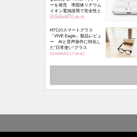
ーを発売 準固体リチウム
イオン電池採用で安全性と
携帯性を両立
2026/06/09 01:08:35
HTCのスマートグラス
「VIVE Eagle」製品レビュ
ー AIと音声操作に特化し
た“日常使い”グラス
2026/06/03 17:30:42