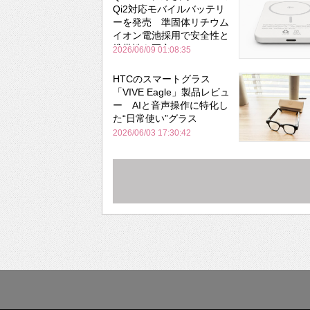
Qi2対応モバイルバッテリ
ーを発売 準固体リチウム
イオン電池採用で安全性と
携帯性を両立
2026/06/09 01:08:35
HTCのスマートグラス
「VIVE Eagle」製品レビュ
ー AIと音声操作に特化し
た“日常使い”グラス
2026/06/03 17:30:42