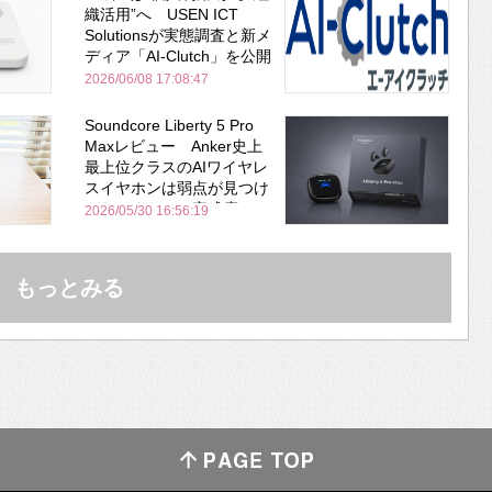
織活用”へ USEN ICT
Solutionsが実態調査と新メ
ディア「AI-Clutch」を公開
2026/06/08 17:08:47
Soundcore Liberty 5 Pro
Maxレビュー Anker史上
最上位クラスのAIワイヤレ
スイヤホンは弱点が見つけ
づらいくらいの完成度にび
2026/05/30 16:56:19
びった ノイキャン性能は
Bose並み
もっとみる