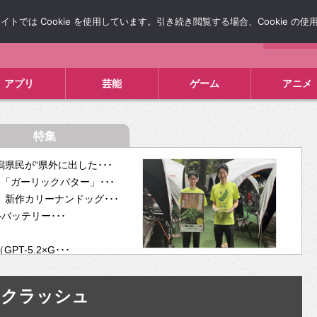
では Cookie を使用しています。引き続き閲覧する場合、Cookie の
について
広告掲載について
お問い合わせ
タレコミ
アプリ
芸能
ゲーム
アニメ
特集
県民が“県外に出した･･･
「ガーリックバター」･･･
新作カリーナンドッグ･･･
ルバッテリー･･･
-5.2×G･･･
tra･･･
供開･･･
クラッシュ
ム、”自分が今話し･･･