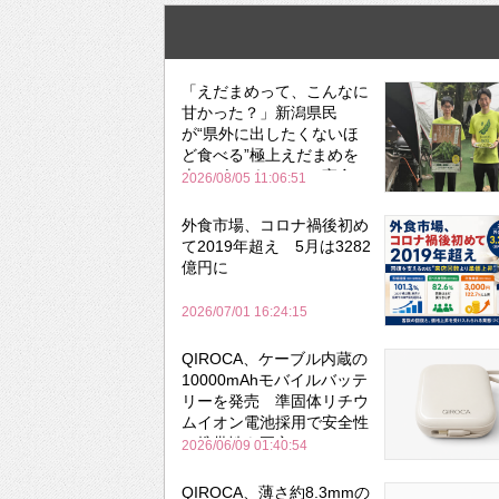
「えだまめって、こんなに
甘かった？」新潟県民
が“県外に出したくないほ
ど食べる”極上えだまめを
森のビアガーデンで実食
2026/08/05 11:06:51
外食市場、コロナ禍後初め
て2019年超え 5月は3282
億円に
2026/07/01 16:24:15
QIROCA、ケーブル内蔵の
10000mAhモバイルバッテ
リーを発売 準固体リチウ
ムイオン電池採用で安全性
と携帯性を両立
2026/06/09 01:40:54
QIROCA、薄さ約8.3mmの