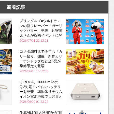
新着記事
プリングルズ×ウルトラマ
ンの新フレーバー「ガーリ
ックバター」発表 片寄涼
太さんが祝福イベントに登
場
2026/07/01 22:12:21
コメダ珈琲店で今年も「カ
リー祭り」開催 新作カリ
ーナンドッグなど全6品が
季節限定で登場
2026/06/16 15:52:30
QIROCA、10000mAhの
Qi2対応モバイルバッテリ
ーを発売 準固体リチウム
イオン電池搭載で大容量と
安全性を両立
2026/06/09 01:23:22
生成AIは“個人利用”から“組