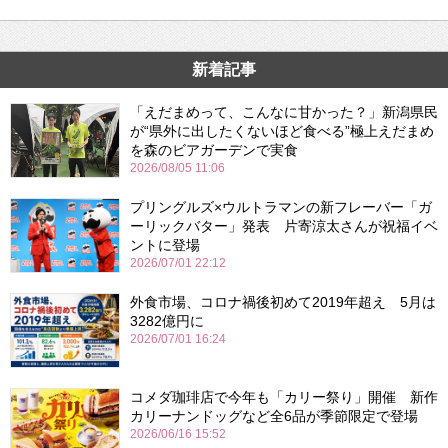
新着記事
「えだまめって、こんなに甘かった？」新潟県民
が“県外に出したくないほど食べる”極上えだまめ
を森のビアガーデンで実食
2026/08/05 11:06
プリングルズ×ウルトラマンの新フレーバー「ガ
ーリックバター」発表 片寄涼太さんが祝福イベ
ントに登場
2026/07/01 22:12
外食市場、コロナ禍後初めて2019年超え 5月は
3282億円に
2026/07/01 16:24
コメダ珈琲店で今年も「カリー祭り」開催 新作
カリーナンドッグなど全6品が季節限定で登場
2026/06/16 15:52