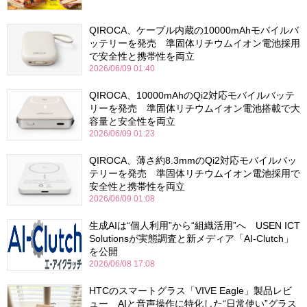
QIROCA、ケーブル内蔵の10000mAhモバイルバ
ッテリーを発売 準固体リチウムイオン電池採用
で安全性と携帯性を両立
2026/06/09 01:40
QIROCA、10000mAhのQi2対応モバイルバッテ
リーを発売 準固体リチウムイオン電池搭載で大
容量と安全性を両立
2026/06/09 01:23
QIROCA、薄さ約8.3mmのQi2対応モバイルバッ
テリーを発売 準固体リチウムイオン電池採用で
安全性と携帯性を両立
2026/06/09 01:08
生成AIは“個人利用”から“組織活用”へ USEN ICT
Solutionsが実態調査と新メディア「AI-Clutch」
を公開
2026/06/08 17:08
HTCのスマートグラス「VIVE Eagle」製品レビ
ュー AIと音声操作に特化した“日常使い”グラス