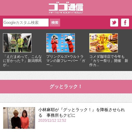
「えだまめって、こんな
プリングルズ×ウルトラ
コメダ珈琲店で今年も
に甘かった？」新潟県民
マンの新フレーバー「ガ
「カリー祭り」開催 新
が...
ー...
作カ...
グッとラック！
小林麻耶が『グッとラック！』を降板させられ
る 事務所もクビに
2020/11/12 12:52