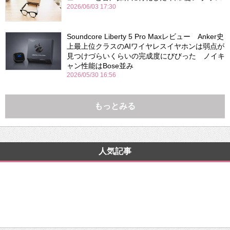
2026/06/03 17:30
Soundcore Liberty 5 Pro Maxレビュー Anker史
上最上位クラスのAIワイヤレスイヤホンは弱点が
見つけづらいくらいの完成度にびびった ノイキ
ャン性能はBose並み
2026/05/30 16:56
もっとみる
人気記事