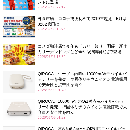
ントに登場
2026/07/01 22:12
外食市場、コロナ禍後初めて2019年超え 5月は
3282億円に
2026/07/01 16:24
コメダ珈琲店で今年も「カリー祭り」開催 新作
カリーナンドッグなど全6品が季節限定で登場
2026/06/16 15:52
QIROCA、ケーブル内蔵の10000mAhモバイルバ
ッテリーを発売 準固体リチウムイオン電池採用
で安全性と携帯性を両立
2026/06/09 01:40
QIROCA、10000mAhのQi2対応モバイルバッテ
リーを発売 準固体リチウムイオン電池搭載で大
容量と安全性を両立
2026/06/09 01:23
QIROCA、薄さ約8.3mmのQi2対応モバイルバッ