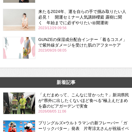
来たる2024年、運を自らの手で掴み取りたい人
必見！ 開運セミナー人気講師櫻庭 露樹に聞
く 年始までに必ずやりたい㊙開運術
2023/12/29 09:56
GUNZEの保湿成分配合インナー「着るコスメ」
で紫外線ダメージを受けた肌のアフターケア
2023/09/26 08:05
新着記事
「えだまめって、こんなに甘かった？」新潟県民
が“県外に出したくないほど食べる”極上えだまめ
を森のビアガーデンで実食
2026/08/05 11:06
プリングルズ×ウルトラマンの新フレーバー「ガ
ーリックバター」発表 片寄涼太さんが祝福イベ