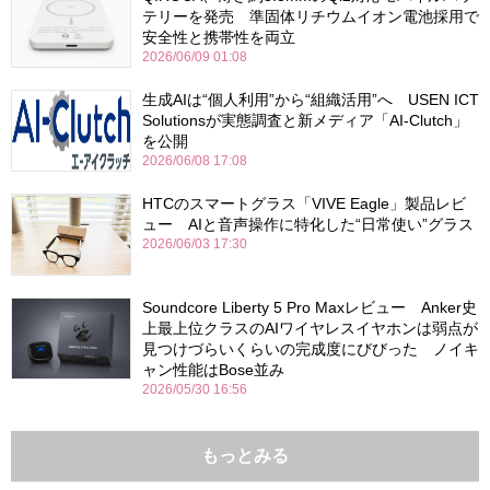
テリーを発売 準固体リチウムイオン電池採用で
安全性と携帯性を両立
2026/06/09 01:08
生成AIは“個人利用”から“組織活用”へ USEN ICT
Solutionsが実態調査と新メディア「AI-Clutch」
を公開
2026/06/08 17:08
HTCのスマートグラス「VIVE Eagle」製品レビ
ュー AIと音声操作に特化した“日常使い”グラス
2026/06/03 17:30
Soundcore Liberty 5 Pro Maxレビュー Anker史
上最上位クラスのAIワイヤレスイヤホンは弱点が
見つけづらいくらいの完成度にびびった ノイキ
ャン性能はBose並み
2026/05/30 16:56
もっとみる