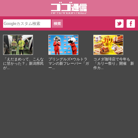
「えだまめって、こんな
プリングルズ×ウルトラ
コメダ珈琲店で今年も
に甘かった？」新潟県民
マンの新フレーバー「ガ
「カリー祭り」開催 新
が...
ー...
作カ...