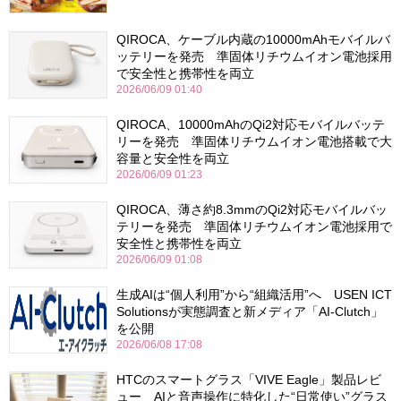
QIROCA、ケーブル内蔵の10000mAhモバイルバ
ッテリーを発売 準固体リチウムイオン電池採用
で安全性と携帯性を両立
2026/06/09 01:40
QIROCA、10000mAhのQi2対応モバイルバッテ
リーを発売 準固体リチウムイオン電池搭載で大
容量と安全性を両立
2026/06/09 01:23
QIROCA、薄さ約8.3mmのQi2対応モバイルバッ
テリーを発売 準固体リチウムイオン電池採用で
安全性と携帯性を両立
2026/06/09 01:08
生成AIは“個人利用”から“組織活用”へ USEN ICT
Solutionsが実態調査と新メディア「AI-Clutch」
を公開
2026/06/08 17:08
HTCのスマートグラス「VIVE Eagle」製品レビ
ュー AIと音声操作に特化した“日常使い”グラス