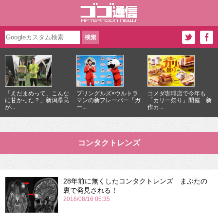
「えだまめって、こんな
プリングルズ×ウルトラ
コメダ珈琲店で今年も
に甘かった？」新潟県民
マンの新フレーバー「ガ
「カリー祭り」開催 新
が...
ー...
作カ...
コンタクトレンズ
28年前に無くしたコンタクトレンズ まぶたの
裏で発見される！
2018/08/16 05:35