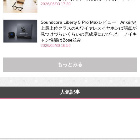
2026/06/03 17:30
Soundcore Liberty 5 Pro Maxレビュー Anker史
上最上位クラスのAIワイヤレスイヤホンは弱点が
見つけづらいくらいの完成度にびびった ノイキ
ャン性能はBose並み
2026/05/30 16:56
もっとみる
人気記事