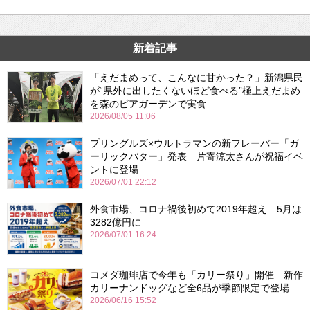
新着記事
「えだまめって、こんなに甘かった？」新潟県民
が“県外に出したくないほど食べる”極上えだまめ
を森のビアガーデンで実食
2026/08/05 11:06
プリングルズ×ウルトラマンの新フレーバー「ガ
ーリックバター」発表 片寄涼太さんが祝福イベ
ントに登場
2026/07/01 22:12
外食市場、コロナ禍後初めて2019年超え 5月は
3282億円に
2026/07/01 16:24
コメダ珈琲店で今年も「カリー祭り」開催 新作
カリーナンドッグなど全6品が季節限定で登場
2026/06/16 15:52