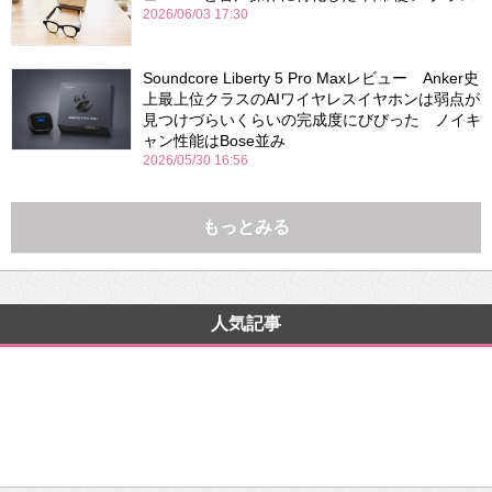
2026/06/03 17:30
Soundcore Liberty 5 Pro Maxレビュー Anker史
上最上位クラスのAIワイヤレスイヤホンは弱点が
見つけづらいくらいの完成度にびびった ノイキ
ャン性能はBose並み
2026/05/30 16:56
もっとみる
人気記事