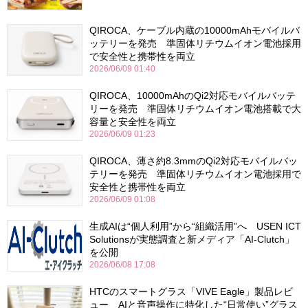
QIROCA、ケーブル内蔵の10000mAhモバイルバ
ッテリーを発売 準固体リチウムイオン電池採用
で安全性と携帯性を両立
2026/06/09 01:40
QIROCA、10000mAhのQi2対応モバイルバッテ
リーを発売 準固体リチウムイオン電池搭載で大
容量と安全性を両立
2026/06/09 01:23
QIROCA、薄さ約8.3mmのQi2対応モバイルバッ
テリーを発売 準固体リチウムイオン電池採用で
安全性と携帯性を両立
2026/06/09 01:08
生成AIは“個人利用”から“組織活用”へ USEN ICT
Solutionsが実態調査と新メディア「AI-Clutch」
を公開
2026/06/08 17:08
HTCのスマートグラス「VIVE Eagle」製品レビ
ュー AIと音声操作に特化した“日常使い”グラス