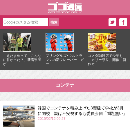
「えだまめって、こんな
プリングルズ×ウルトラ
コメダ珈琲店で今年も
に甘かった？」新潟県民
マンの新フレーバー「ガ
「カリー祭り」開催 新
が...
ー...
作カ...
コンテナ
韓国でコンテナを積み上げた3階建て学校が3月
に開校 親は不安視するも委員会側「問題無い」
2015/02/12 09:27