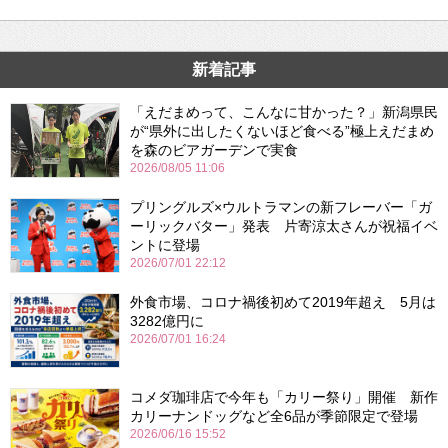
新着記事
「えだまめって、こんなに甘かった？」新潟県民
が“県外に出したくないほど食べる”極上えだまめ
を森のビアガーデンで実食
2026/08/05 11:06
プリングルズ×ウルトラマンの新フレーバー「ガ
ーリックバター」発表 片寄涼太さんが祝福イベ
ントに登場
2026/07/01 22:12
外食市場、コロナ禍後初めて2019年超え 5月は
3282億円に
2026/07/01 16:24
コメダ珈琲店で今年も「カリー祭り」開催 新作
カリーナンドッグなど全6品が季節限定で登場
2026/06/16 15:52