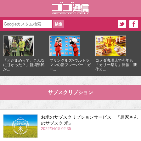
「えだまめって、こんな
プリングルズ×ウルトラ
コメダ珈琲店で今年も
に甘かった？」新潟県民
マンの新フレーバー「ガ
「カリー祭り」開催 新
が...
ー...
作カ...
サブスクリプション
お米のサブスクリプションサービス 『農家さん
のサブスク 米』
2022/04/15 02:35