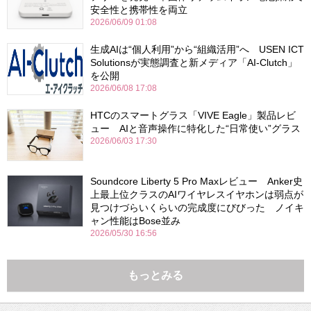
安全性と携帯性を両立
2026/06/09 01:08
生成AIは“個人利用”から“組織活用”へ USEN ICT
Solutionsが実態調査と新メディア「AI-Clutch」
を公開
2026/06/08 17:08
HTCのスマートグラス「VIVE Eagle」製品レビ
ュー AIと音声操作に特化した“日常使い”グラス
2026/06/03 17:30
Soundcore Liberty 5 Pro Maxレビュー Anker史
上最上位クラスのAIワイヤレスイヤホンは弱点が
見つけづらいくらいの完成度にびびった ノイキ
ャン性能はBose並み
2026/05/30 16:56
もっとみる