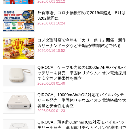
2026/07/01 22:12
外食市場、コロナ禍後初めて2019年超え 5月は
3282億円に
2026/07/01 16:24
コメダ珈琲店で今年も「カリー祭り」開催 新作
カリーナンドッグなど全6品が季節限定で登場
2026/06/16 15:52
QIROCA、ケーブル内蔵の10000mAhモバイルバ
ッテリーを発売 準固体リチウムイオン電池採用
で安全性と携帯性を両立
2026/06/09 01:40
QIROCA、10000mAhのQi2対応モバイルバッテ
リーを発売 準固体リチウムイオン電池搭載で大
容量と安全性を両立
2026/06/09 01:23
QIROCA、薄さ約8.3mmのQi2対応モバイルバッ
テリーを発売 準固体リチウムイオン電池採用で