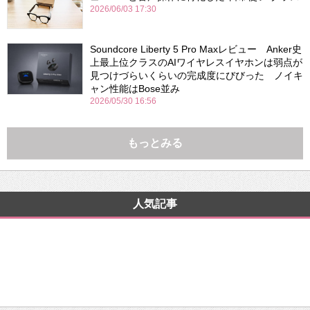
2026/06/03 17:30
Soundcore Liberty 5 Pro Maxレビュー Anker史
上最上位クラスのAIワイヤレスイヤホンは弱点が
見つけづらいくらいの完成度にびびった ノイキ
ャン性能はBose並み
2026/05/30 16:56
もっとみる
人気記事