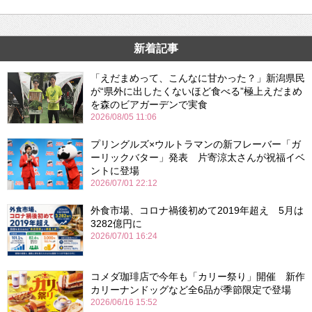
新着記事
「えだまめって、こんなに甘かった？」新潟県民
が“県外に出したくないほど食べる”極上えだまめ
を森のビアガーデンで実食
2026/08/05 11:06
プリングルズ×ウルトラマンの新フレーバー「ガ
ーリックバター」発表 片寄涼太さんが祝福イベ
ントに登場
2026/07/01 22:12
外食市場、コロナ禍後初めて2019年超え 5月は
3282億円に
2026/07/01 16:24
コメダ珈琲店で今年も「カリー祭り」開催 新作
カリーナンドッグなど全6品が季節限定で登場
2026/06/16 15:52