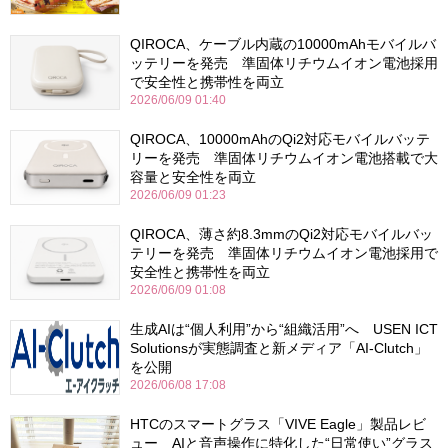
QIROCA、ケーブル内蔵の10000mAhモバイルバ
ッテリーを発売 準固体リチウムイオン電池採用
で安全性と携帯性を両立
2026/06/09 01:40
QIROCA、10000mAhのQi2対応モバイルバッテ
リーを発売 準固体リチウムイオン電池搭載で大
容量と安全性を両立
2026/06/09 01:23
QIROCA、薄さ約8.3mmのQi2対応モバイルバッ
テリーを発売 準固体リチウムイオン電池採用で
安全性と携帯性を両立
2026/06/09 01:08
生成AIは“個人利用”から“組織活用”へ USEN ICT
Solutionsが実態調査と新メディア「AI-Clutch」
を公開
2026/06/08 17:08
HTCのスマートグラス「VIVE Eagle」製品レビ
ュー AIと音声操作に特化した“日常使い”グラス