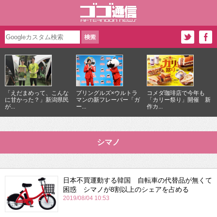
「えだまめって、こんな
プリングルズ×ウルトラ
コメダ珈琲店で今年も
に甘かった？」新潟県民
マンの新フレーバー「ガ
「カリー祭り」開催 新
が...
ー...
作カ...
シマノ
日本不買運動する韓国 自転車の代替品が無くて
困惑 シマノが8割以上のシェアを占める
2019/08/04 10:53