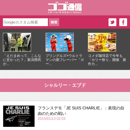
「えだまめって、こんな
プリングルズ×ウルトラ
コメダ珈琲店で今年も
に甘かった？」新潟県民
マンの新フレーバー「ガ
「カリー祭り」開催 新
が...
ー...
作カ...
シャルリー・エブド
フランスデモ「JE SUIS CHARLIE」：表現の自
由のための戦い
2015/01/13 02:03