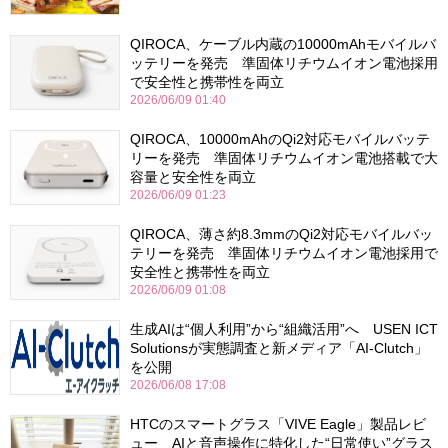
QIROCA、ケーブル内蔵の10000mAhモバイルバ
ッテリーを発売 準固体リチウムイオン電池採用
で安全性と携帯性を両立
2026/06/09 01:40
QIROCA、10000mAhのQi2対応モバイルバッテ
リーを発売 準固体リチウムイオン電池搭載で大
容量と安全性を両立
2026/06/09 01:23
QIROCA、薄さ約8.3mmのQi2対応モバイルバッ
テリーを発売 準固体リチウムイオン電池採用で
安全性と携帯性を両立
2026/06/09 01:08
生成AIは“個人利用”から“組織活用”へ USEN ICT
Solutionsが実態調査と新メディア「AI-Clutch」
を公開
2026/06/08 17:08
HTCのスマートグラス「VIVE Eagle」製品レビ
ュー AIと音声操作に特化した“日常使い”グラス