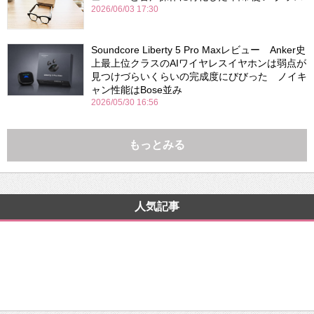
2026/06/03 17:30
Soundcore Liberty 5 Pro Maxレビュー Anker史
上最上位クラスのAIワイヤレスイヤホンは弱点が
見つけづらいくらいの完成度にびびった ノイキ
ャン性能はBose並み
2026/05/30 16:56
もっとみる
人気記事