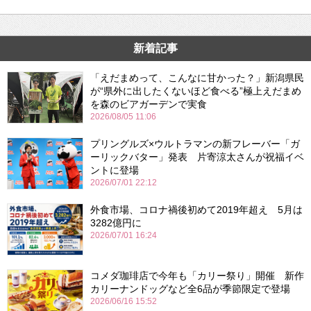
新着記事
「えだまめって、こんなに甘かった？」新潟県民
が“県外に出したくないほど食べる”極上えだまめ
を森のビアガーデンで実食
2026/08/05 11:06
プリングルズ×ウルトラマンの新フレーバー「ガ
ーリックバター」発表 片寄涼太さんが祝福イベ
ントに登場
2026/07/01 22:12
外食市場、コロナ禍後初めて2019年超え 5月は
3282億円に
2026/07/01 16:24
コメダ珈琲店で今年も「カリー祭り」開催 新作
カリーナンドッグなど全6品が季節限定で登場
2026/06/16 15:52