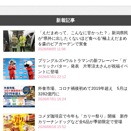
新着記事
「えだまめって、こんなに甘かった？」新潟県民
が“県外に出したくないほど食べる”極上えだまめ
を森のビアガーデンで実食
2026/08/05 11:06
プリングルズ×ウルトラマンの新フレーバー「ガ
ーリックバター」発表 片寄涼太さんが祝福イベ
ントに登場
2026/07/01 22:12
外食市場、コロナ禍後初めて2019年超え 5月は
3282億円に
2026/07/01 16:24
コメダ珈琲店で今年も「カリー祭り」開催 新作
カリーナンドッグなど全6品が季節限定で登場
2026/06/16 15:52