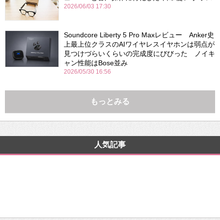
2026/06/03 17:30
Soundcore Liberty 5 Pro Maxレビュー Anker史
上最上位クラスのAIワイヤレスイヤホンは弱点が
見つけづらいくらいの完成度にびびった ノイキ
ャン性能はBose並み
2026/05/30 16:56
もっとみる
人気記事