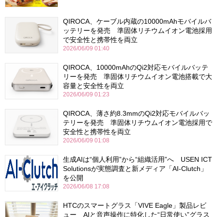
QIROCA、ケーブル内蔵の10000mAhモバイルバ
ッテリーを発売 準固体リチウムイオン電池採用
で安全性と携帯性を両立
2026/06/09 01:40
QIROCA、10000mAhのQi2対応モバイルバッテ
リーを発売 準固体リチウムイオン電池搭載で大
容量と安全性を両立
2026/06/09 01:23
QIROCA、薄さ約8.3mmのQi2対応モバイルバッ
テリーを発売 準固体リチウムイオン電池採用で
安全性と携帯性を両立
2026/06/09 01:08
生成AIは“個人利用”から“組織活用”へ USEN ICT
Solutionsが実態調査と新メディア「AI-Clutch」
を公開
2026/06/08 17:08
HTCのスマートグラス「VIVE Eagle」製品レビ
ュー AIと音声操作に特化した“日常使い”グラス