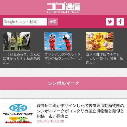
「えだまめって、こんな
プリングルズ×ウルトラ
コメダ珈琲店で今年も
に甘かった？」新潟県民
マンの新フレーバー「ガ
「カリー祭り」開催 新
が...
ー...
作カ...
シンボルマーク
佐野研二郎がデザインした名古屋東山動植物園の
シンボルマークがコスタリカ国立博物館と類似と
指摘 市が調査に
2015/08/18 02:28