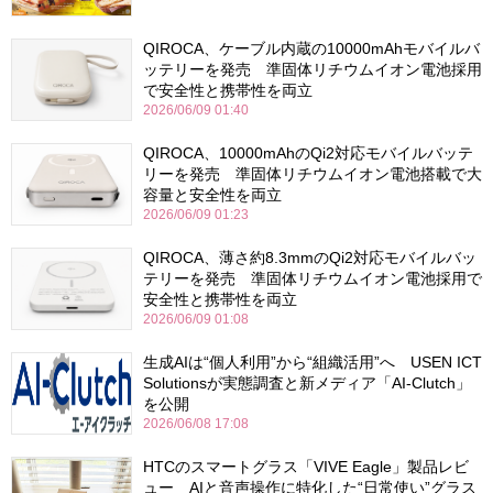
QIROCA、ケーブル内蔵の10000mAhモバイルバ
ッテリーを発売 準固体リチウムイオン電池採用
で安全性と携帯性を両立
2026/06/09 01:40
QIROCA、10000mAhのQi2対応モバイルバッテ
リーを発売 準固体リチウムイオン電池搭載で大
容量と安全性を両立
2026/06/09 01:23
QIROCA、薄さ約8.3mmのQi2対応モバイルバッ
テリーを発売 準固体リチウムイオン電池採用で
安全性と携帯性を両立
2026/06/09 01:08
生成AIは“個人利用”から“組織活用”へ USEN ICT
Solutionsが実態調査と新メディア「AI-Clutch」
を公開
2026/06/08 17:08
HTCのスマートグラス「VIVE Eagle」製品レビ
ュー AIと音声操作に特化した“日常使い”グラス