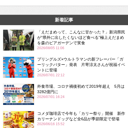
新着記事
「えだまめって、こんなに甘かった？」新潟県民
が“県外に出したくないほど食べる”極上えだまめ
を森のビアガーデンで実食
2026/08/05 11:06
プリングルズ×ウルトラマンの新フレーバー「ガ
ーリックバター」発表 片寄涼太さんが祝福イベ
ントに登場
2026/07/01 22:12
外食市場、コロナ禍後初めて2019年超え 5月は
3282億円に
2026/07/01 16:24
コメダ珈琲店で今年も「カリー祭り」開催 新作
カリーナンドッグなど全6品が季節限定で登場
2026/06/16 15:52