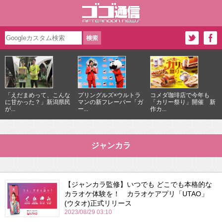
「えだまめって、こんな
プリングルズ×ウルトラ
コメダ珈琲店で今年も
に甘かった？」新潟県民
マンの新フレーバー「ガ
「カリー祭り」開催 新
が...
ー...
作カ...
ジャンカラ
【ジャンカラ監修】いつでも どこでも本格的な
カラオケ体験を！ カラオケアプリ「UTAO」
(ウタオ)正式リリース
2023/08/29 03:10