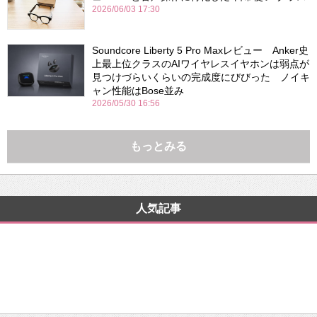
2026/06/03 17:30
Soundcore Liberty 5 Pro Maxレビュー Anker史
上最上位クラスのAIワイヤレスイヤホンは弱点が
見つけづらいくらいの完成度にびびった ノイキ
ャン性能はBose並み
2026/05/30 16:56
もっとみる
人気記事