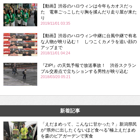
【動画】渋谷のハロウィンは今年もカオスだっ
た 電車ごっこしたり胸を揉んだり走り屋が来た
り
2019/11/01 03:35
【動画】渋谷のハロウィン中継に台風中継で有名
な人物が映り込む！ しつこくカメラを追い顔の
アップまで
2018/11/01 04:24
『ZIP!』の天気予報で放送事故！ 渋谷スクラン
ブル交差点で立ちションする男性が映り込む
2018/03/20 05:21
新着記事
「えだまめって、こんなに甘かった？」新潟県民
が“県外に出したくないほど食べる”極上えだまめ
を森のビアガーデンで実食