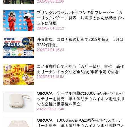
2026/08/05 11:06
プリングルズ×ウルトラマンの新フレーバー「ガ
ーリックバター」発表 片寄涼太さんが祝福イベ
ントに登場
2026/07/01 22:12
外食市場、コロナ禍後初めて2019年超え 5月は
3282億円に
2026/07/01 16:24
コメダ珈琲店で今年も「カリー祭り」開催 新作
カリーナンドッグなど全6品が季節限定で登場
2026/06/16 15:52
QIROCA、ケーブル内蔵の10000mAhモバイルバ
ッテリーを発売 準固体リチウムイオン電池採用
で安全性と携帯性を両立
2026/06/09 01:40
QIROCA、10000mAhのQi2対応モバイルバッテ
リーを発売 準固体リチウムイオン電池搭載で大