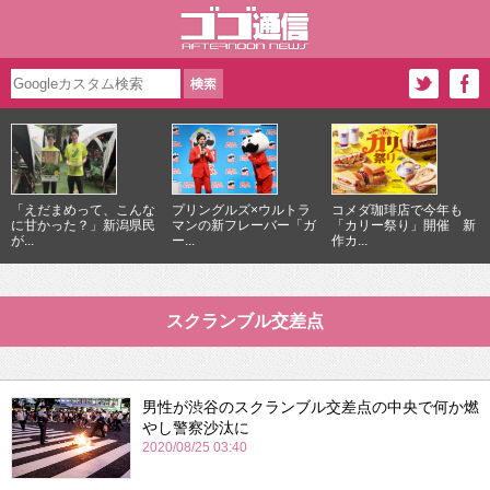
「えだまめって、こんな
プリングルズ×ウルトラ
コメダ珈琲店で今年も
に甘かった？」新潟県民
マンの新フレーバー「ガ
「カリー祭り」開催 新
が...
ー...
作カ...
スクランブル交差点
男性が渋谷のスクランブル交差点の中央で何か燃
やし警察沙汰に
2020/08/25 03:40