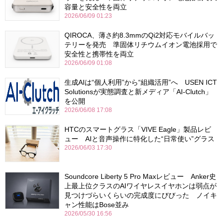
容量と安全性を両立
2026/06/09 01:23
QIROCA、薄さ約8.3mmのQi2対応モバイルバッ
テリーを発売 準固体リチウムイオン電池採用で
安全性と携帯性を両立
2026/06/09 01:08
生成AIは“個人利用”から“組織活用”へ USEN ICT
Solutionsが実態調査と新メディア「AI-Clutch」
を公開
2026/06/08 17:08
HTCのスマートグラス「VIVE Eagle」製品レビ
ュー AIと音声操作に特化した“日常使い”グラス
2026/06/03 17:30
Soundcore Liberty 5 Pro Maxレビュー Anker史
上最上位クラスのAIワイヤレスイヤホンは弱点が
見つけづらいくらいの完成度にびびった ノイキ
ャン性能はBose並み
2026/05/30 16:56