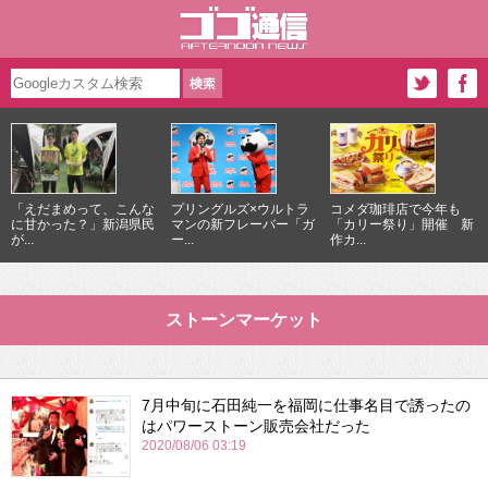
「えだまめって、こんな
プリングルズ×ウルトラ
コメダ珈琲店で今年も
に甘かった？」新潟県民
マンの新フレーバー「ガ
「カリー祭り」開催 新
が...
ー...
作カ...
ストーンマーケット
7月中旬に石田純一を福岡に仕事名目で誘ったの
はパワーストーン販売会社だった
2020/08/06 03:19