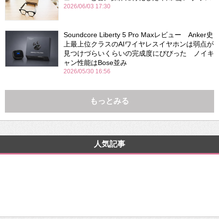
2026/06/03 17:30
Soundcore Liberty 5 Pro Maxレビュー Anker史
上最上位クラスのAIワイヤレスイヤホンは弱点が
見つけづらいくらいの完成度にびびった ノイキ
ャン性能はBose並み
2026/05/30 16:56
もっとみる
人気記事