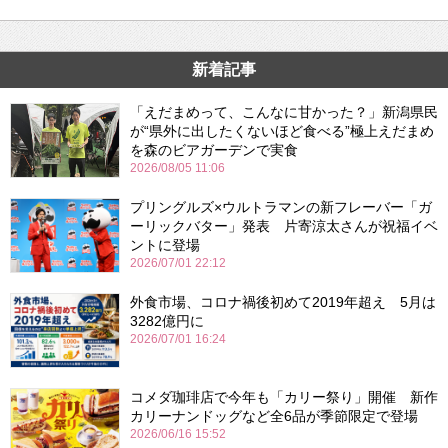
新着記事
「えだまめって、こんなに甘かった？」新潟県民
が“県外に出したくないほど食べる”極上えだまめ
を森のビアガーデンで実食
2026/08/05 11:06
プリングルズ×ウルトラマンの新フレーバー「ガ
ーリックバター」発表 片寄涼太さんが祝福イベ
ントに登場
2026/07/01 22:12
外食市場、コロナ禍後初めて2019年超え 5月は
3282億円に
2026/07/01 16:24
コメダ珈琲店で今年も「カリー祭り」開催 新作
カリーナンドッグなど全6品が季節限定で登場
2026/06/16 15:52