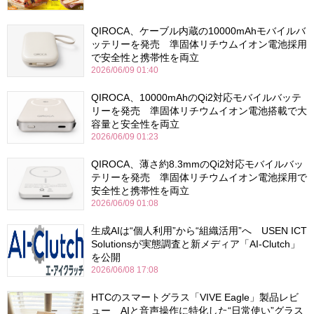
QIROCA、ケーブル内蔵の10000mAhモバイルバ
ッテリーを発売 準固体リチウムイオン電池採用
で安全性と携帯性を両立
2026/06/09 01:40
QIROCA、10000mAhのQi2対応モバイルバッテ
リーを発売 準固体リチウムイオン電池搭載で大
容量と安全性を両立
2026/06/09 01:23
QIROCA、薄さ約8.3mmのQi2対応モバイルバッ
テリーを発売 準固体リチウムイオン電池採用で
安全性と携帯性を両立
2026/06/09 01:08
生成AIは“個人利用”から“組織活用”へ USEN ICT
Solutionsが実態調査と新メディア「AI-Clutch」
を公開
2026/06/08 17:08
HTCのスマートグラス「VIVE Eagle」製品レビ
ュー AIと音声操作に特化した“日常使い”グラス