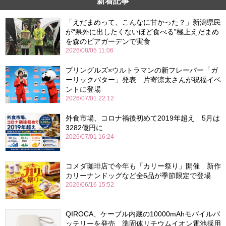
新着記事
「えだまめって、こんなに甘かった？」新潟県民
が“県外に出したくないほど食べる”極上えだまめ
を森のビアガーデンで実食
2026/08/05 11:06
プリングルズ×ウルトラマンの新フレーバー「ガ
ーリックバター」発表 片寄涼太さんが祝福イベ
ントに登場
2026/07/01 22:12
外食市場、コロナ禍後初めて2019年超え 5月は
3282億円に
2026/07/01 16:24
コメダ珈琲店で今年も「カリー祭り」開催 新作
カリーナンドッグなど全6品が季節限定で登場
2026/06/16 15:52
QIROCA、ケーブル内蔵の10000mAhモバイルバ
ッテリーを発売 準固体リチウムイオン電池採用