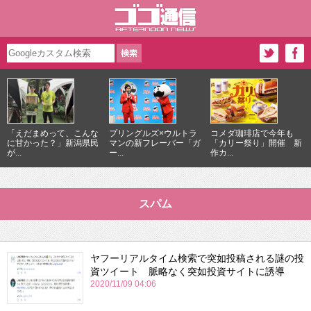
「えだまめって、こんな
プリングルズ×ウルトラ
コメダ珈琲店で今年も
に甘かった？」新潟県民
マンの新フレーバー「ガ
「カリー祭り」開催 新
が...
ー...
作カ...
スパム
ヤフーリアルタイム検索で突如投稿される謎の投
資ツイート 脈略なく突如投資サイトに誘導
2020/11/09 04:06