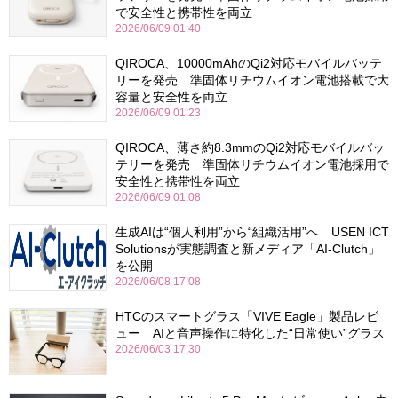
で安全性と携帯性を両立
2026/06/09 01:40
QIROCA、10000mAhのQi2対応モバイルバッテ
リーを発売 準固体リチウムイオン電池搭載で大
容量と安全性を両立
2026/06/09 01:23
QIROCA、薄さ約8.3mmのQi2対応モバイルバッ
テリーを発売 準固体リチウムイオン電池採用で
安全性と携帯性を両立
2026/06/09 01:08
生成AIは“個人利用”から“組織活用”へ USEN ICT
Solutionsが実態調査と新メディア「AI-Clutch」
を公開
2026/06/08 17:08
HTCのスマートグラス「VIVE Eagle」製品レビ
ュー AIと音声操作に特化した“日常使い”グラス
2026/06/03 17:30