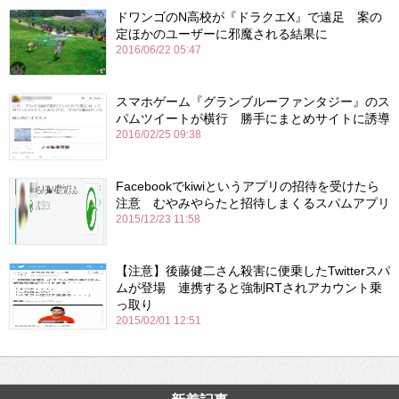
ドワンゴのN高校が『ドラクエX』で遠足 案の
定ほかのユーザーに邪魔される結果に
2016/06/22 05:47
スマホゲーム『グランブルーファンタジー』のス
パムツイートが横行 勝手にまとめサイトに誘導
2016/02/25 09:38
Facebookでkiwiというアプリの招待を受けたら
注意 むやみやらたと招待しまくるスパムアプリ
2015/12/23 11:58
【注意】後藤健二さん殺害に便乗したTwitterスパ
ムが登場 連携すると強制RTされアカウント乗
っ取り
2015/02/01 12:51