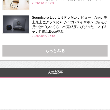
2026/06/03 17:30
Soundcore Liberty 5 Pro Maxレビュー Anker史
上最上位クラスのAIワイヤレスイヤホンは弱点が
見つけづらいくらいの完成度にびびった ノイキ
ャン性能はBose並み
2026/05/30 16:56
もっとみる
人気記事