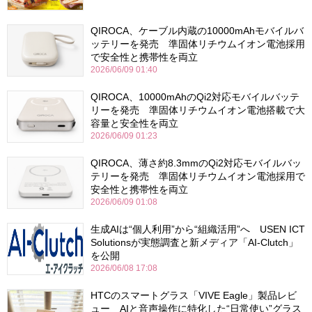
QIROCA、ケーブル内蔵の10000mAhモバイルバ
ッテリーを発売 準固体リチウムイオン電池採用
で安全性と携帯性を両立
2026/06/09 01:40
QIROCA、10000mAhのQi2対応モバイルバッテ
リーを発売 準固体リチウムイオン電池搭載で大
容量と安全性を両立
2026/06/09 01:23
QIROCA、薄さ約8.3mmのQi2対応モバイルバッ
テリーを発売 準固体リチウムイオン電池採用で
安全性と携帯性を両立
2026/06/09 01:08
生成AIは“個人利用”から“組織活用”へ USEN ICT
Solutionsが実態調査と新メディア「AI-Clutch」
を公開
2026/06/08 17:08
HTCのスマートグラス「VIVE Eagle」製品レビ
ュー AIと音声操作に特化した“日常使い”グラス