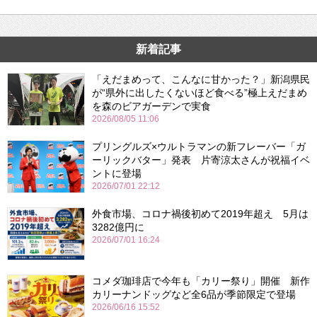
新着記事
「えだまめって、こんなに甘かった？」新潟県民
が“県外に出したくないほど食べる”極上えだまめ
を森のビアガーデンで実食
2026/08/05 11:06
プリングルズ×ウルトラマンの新フレーバー「ガ
ーリックバター」発表 片寄涼太さんが祝福イベ
ントに登場
2026/07/01 22:12
外食市場、コロナ禍後初めて2019年超え 5月は
3282億円に
2026/07/01 16:24
コメダ珈琲店で今年も「カリー祭り」開催 新作
カリーナンドッグなど全6品が季節限定で登場
2026/06/16 15:52