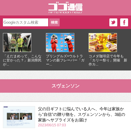
「えだまめって、こんな
プリングルズ×ウルトラ
コメダ珈琲店で今年も
に甘かった？」新潟県民
マンの新フレーバー「ガ
「カリー祭り」開催 新
が...
ー...
作カ...
スヴェンソン
父の日ギフトに悩んでいる人へ、今年は家族か
ら“自信”の贈り物を。スヴェンソンから、3組の
家族へサプライズをお届け
2023/06/15 07:03