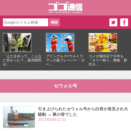
「えだまめって、こんな
プリングルズ×ウルトラ
コメダ珈琲店で今年も
に甘かった？」新潟県民
マンの新フレーバー「ガ
「カリー祭り」開催 新
が...
ー...
作カ...
セウォル号
引き上げられたセウォル号から白骨が発見され大
騒動 → 豚の骨でした
2017/03/29 12:22