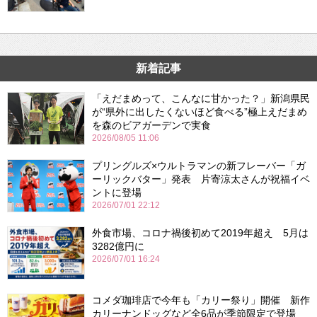
新着記事
「えだまめって、こんなに甘かった？」新潟県民
が“県外に出したくないほど食べる”極上えだまめ
を森のビアガーデンで実食
2026/08/05 11:06
プリングルズ×ウルトラマンの新フレーバー「ガ
ーリックバター」発表 片寄涼太さんが祝福イベ
ントに登場
2026/07/01 22:12
外食市場、コロナ禍後初めて2019年超え 5月は
3282億円に
2026/07/01 16:24
コメダ珈琲店で今年も「カリー祭り」開催 新作
カリーナンドッグなど全6品が季節限定で登場