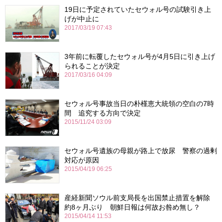
19日に予定されていたセウォル号の試験引き上
げが中止に
2017/03/19 07:43
3年前に転覆したセウォル号が4月5日に引き上げ
られることが決定
2017/03/16 04:09
セウォル号事故当日の朴槿恵大統領の空白の7時
間 追究する方向で決定
2015/11/24 03:09
セウォル号遺族の母親が路上で放尿 警察の過剰
対応が原因
2015/04/19 06:25
産経新聞ソウル前支局長を出国禁止措置を解除
約8ヶ月ぶり 朝鮮日報は何故お咎め無し？
2015/04/14 11:53