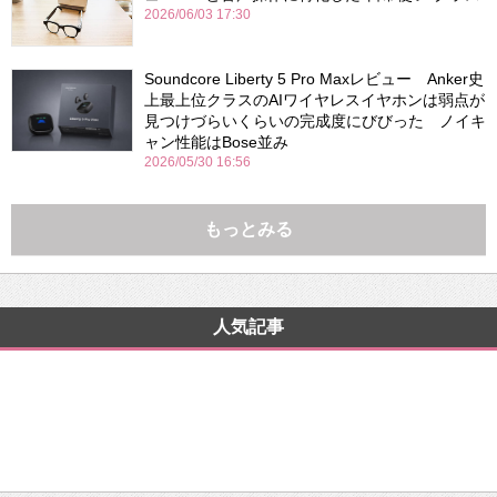
2026/06/03 17:30
Soundcore Liberty 5 Pro Maxレビュー Anker史
上最上位クラスのAIワイヤレスイヤホンは弱点が
見つけづらいくらいの完成度にびびった ノイキ
ャン性能はBose並み
2026/05/30 16:56
もっとみる
人気記事