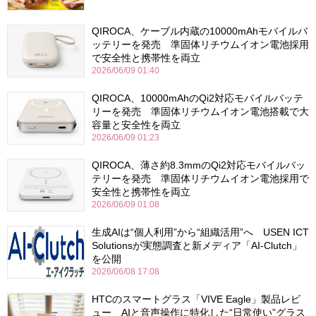
QIROCA、ケーブル内蔵の10000mAhモバイルバ
ッテリーを発売 準固体リチウムイオン電池採用
で安全性と携帯性を両立
2026/06/09 01:40
QIROCA、10000mAhのQi2対応モバイルバッテ
リーを発売 準固体リチウムイオン電池搭載で大
容量と安全性を両立
2026/06/09 01:23
QIROCA、薄さ約8.3mmのQi2対応モバイルバッ
テリーを発売 準固体リチウムイオン電池採用で
安全性と携帯性を両立
2026/06/09 01:08
生成AIは“個人利用”から“組織活用”へ USEN ICT
Solutionsが実態調査と新メディア「AI-Clutch」
を公開
2026/06/08 17:08
HTCのスマートグラス「VIVE Eagle」製品レビ
ュー AIと音声操作に特化した“日常使い”グラス