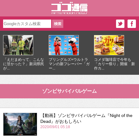
「えだまめって、こんな
プリングルズ×ウルトラ
コメダ珈琲店で今年も
に甘かった？」新潟県民
マンの新フレーバー「ガ
「カリー祭り」開催 新
が...
ー...
作カ...
ゾンビサバイバルゲーム
【動画】ゾンビサバイバルゲーム『Night of the
Dead』がおもしろい
2020/09/01 05:18