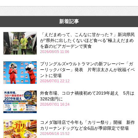
新着記事
「えだまめって、こんなに甘かった？」新潟県民
が“県外に出したくないほど食べる”極上えだまめ
を森のビアガーデンで実食
2026/08/05 11:06
プリングルズ×ウルトラマンの新フレーバー「ガ
ーリックバター」発表 片寄涼太さんが祝福イベ
ントに登場
2026/07/01 22:12
外食市場、コロナ禍後初めて2019年超え 5月は
3282億円に
2026/07/01 16:24
コメダ珈琲店で今年も「カリー祭り」開催 新作
カリーナンドッグなど全6品が季節限定で登場
2026/06/16 15:52