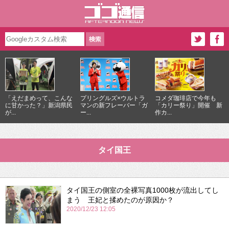
「えだまめって、こんな
プリングルズ×ウルトラ
コメダ珈琲店で今年も
に甘かった？」新潟県民
マンの新フレーバー「ガ
「カリー祭り」開催 新
が...
ー...
作カ...
タイ国王
タイ国王の側室の全裸写真1000枚が流出してし
まう 王妃と揉めたのが原因か？
2020/12/23 12:05