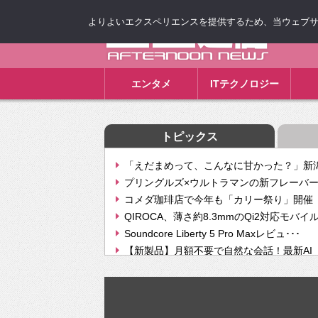
よりよいエクスペリエンスを提供するため、当ウェブサイト
ゴゴ通信
エンタメ
ITテクノロジー
トピックス
「えだまめって、こんなに甘かった？」新潟
プリングルズ×ウルトラマンの新フレーバー
コメダ珈琲店で今年も「カリー祭り」開催 
QIROCA、薄さ約8.3mmのQi2対応モバイ
Soundcore Liberty 5 Pro Maxレビュ･･･
【新製品】月額不要で自然な会話！最新AI（GPT
【次世代の没入感と生産性】VITURE Luma Ul
Geminiが音楽生成「Create music」機能提
挫折率8割の壁をAIで突破。ジャストシステ