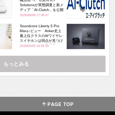
Solutionsが実態調査と新メ
ディア「AI-Clutch」を公開
2026/06/08 17:08:47
Soundcore Liberty 5 Pro
Maxレビュー Anker史上
最上位クラスのAIワイヤレ
スイヤホンは弱点が見つけ
づらいくらいの完成度にび
2026/05/30 16:56:19
びった ノイキャン性能は
Bose並み
もっとみる