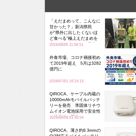
「えだまめって、こんなに
甘かった？」新潟県民
が“県外に出したくないほ
ど食べる”極上えだまめを
森のビアガーデンで実食
2026/08/05 11:06:51
外食市場、コロナ禍後初め
て2019年超え 5月は3282
億円に
2026/07/01 16:24:15
QIROCA、ケーブル内蔵の
10000mAhモバイルバッテ
リーを発売 準固体リチウ
ムイオン電池採用で安全性
と携帯性を両立
2026/06/09 01:40:54
QIROCA、薄さ約8.3mmの
Qi2対応モバイルバッテリ