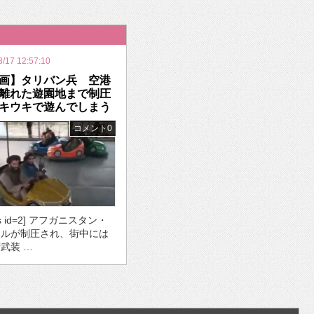
いを渡す」 TE･･･
8/17 12:57:10
画】タリバン兵 空港
離れた遊園地まで制圧
キウキで遊んでしまう
コメント0
ds id=2] アフガニスタン・
ールが制圧され、街中には
武装 …