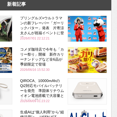
新着記事
プリングルズ×ウルトラマ
ンの新フレーバー「ガーリ
ックバター」発表 片寄涼
太さんが祝福イベントに登
場
2026/07/01 22:12:21
コメダ珈琲店で今年も「カ
リー祭り」開催 新作カリ
ーナンドッグなど全6品が
季節限定で登場
2026/06/16 15:52:30
QIROCA、10000mAhの
Qi2対応モバイルバッテリ
ーを発売 準固体リチウム
イオン電池搭載で大容量と
安全性を両立
2026/06/09 01:23:22
生成AIは“個人利用”から“組
織活用”へ USEN ICT