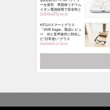
ーを発売 準固体リチウム
イオン電池採用で安全性と
携帯性を両立
2026/06/09 01:08:35
HTCのスマートグラス
「VIVE Eagle」製品レビュ
ー AIと音声操作に特化し
た“日常使い”グラス
2026/06/03 17:30:42