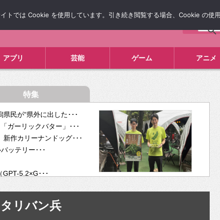
では Cookie を使用しています。引き続き閲覧する場合、Cookie の
について
広告掲載について
お問い合わせ
タレコミ
アプリ
芸能
ゲーム
アニメ
特集
県民が“県外に出した･･･
「ガーリックバター」･･･
新作カリーナンドッグ･･･
ルバッテリー･･･
-5.2×G･･･
tra･･･
供開･･･
タリバン兵
ム、”自分が今話し･･･