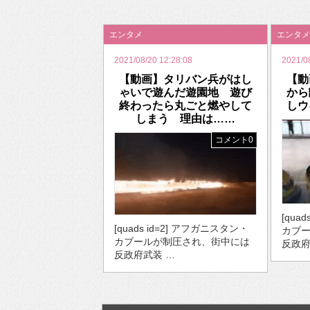
2026年のバレンタインは「自分で作って、想
エンタメ
エンタメ
2021/08/20 12:28:08
2021/0
【動画】タリバン兵がはし
【動
ゃいで遊んだ遊園地 遊び
から
終わったら丸ごと燃やして
しウ
しまう 理由は……
コメント0
[qua
[quads id=2] アフガニスタン・
カブ
カブールが制圧され、街中には
反政府
反政府武装 …