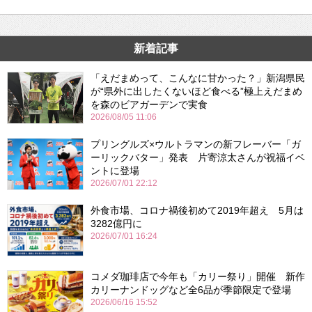
新着記事
「えだまめって、こんなに甘かった？」新潟県民
が“県外に出したくないほど食べる”極上えだまめ
を森のビアガーデンで実食
2026/08/05 11:06
プリングルズ×ウルトラマンの新フレーバー「ガ
ーリックバター」発表 片寄涼太さんが祝福イベ
ントに登場
2026/07/01 22:12
外食市場、コロナ禍後初めて2019年超え 5月は
3282億円に
2026/07/01 16:24
コメダ珈琲店で今年も「カリー祭り」開催 新作
カリーナンドッグなど全6品が季節限定で登場
2026/06/16 15:52