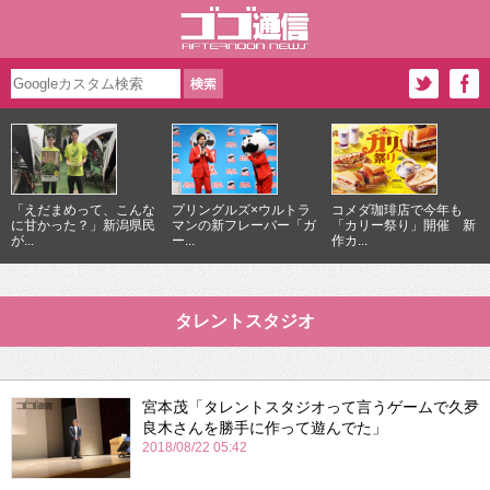
「えだまめって、こんな
プリングルズ×ウルトラ
コメダ珈琲店で今年も
に甘かった？」新潟県民
マンの新フレーバー「ガ
「カリー祭り」開催 新
が...
ー...
作カ...
タレントスタジオ
宮本茂「タレントスタジオって言うゲームで久夛
良木さんを勝手に作って遊んでた」
2018/08/22 05:42