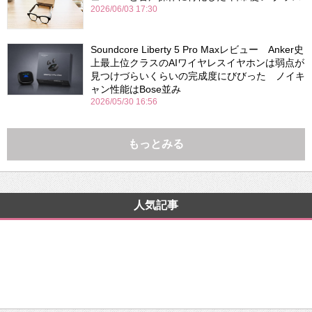
2026/06/03 17:30
Soundcore Liberty 5 Pro Maxレビュー Anker史
上最上位クラスのAIワイヤレスイヤホンは弱点が
見つけづらいくらいの完成度にびびった ノイキ
ャン性能はBose並み
2026/05/30 16:56
もっとみる
人気記事