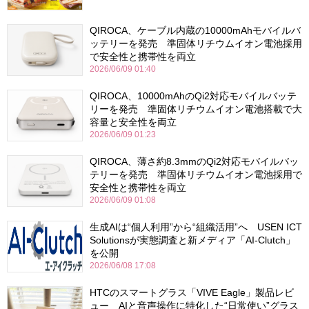
QIROCA、ケーブル内蔵の10000mAhモバイルバ
ッテリーを発売 準固体リチウムイオン電池採用
で安全性と携帯性を両立
2026/06/09 01:40
QIROCA、10000mAhのQi2対応モバイルバッテ
リーを発売 準固体リチウムイオン電池搭載で大
容量と安全性を両立
2026/06/09 01:23
QIROCA、薄さ約8.3mmのQi2対応モバイルバッ
テリーを発売 準固体リチウムイオン電池採用で
安全性と携帯性を両立
2026/06/09 01:08
生成AIは“個人利用”から“組織活用”へ USEN ICT
Solutionsが実態調査と新メディア「AI-Clutch」
を公開
2026/06/08 17:08
HTCのスマートグラス「VIVE Eagle」製品レビ
ュー AIと音声操作に特化した“日常使い”グラス