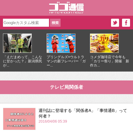
「えだまめって、こんな
プリングルズ×ウルトラ
コメダ珈琲店で今年も
に甘かった？」新潟県民
マンの新フレーバー「ガ
「カリー祭り」開催 新
が...
ー...
作カ...
テレビ局関係者
週刊誌に登場する「関係者A」「事情通B」って
何者？
2016/04/06 05:39