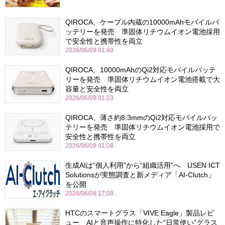
QIROCA、ケーブル内蔵の10000mAhモバイルバ
ッテリーを発売 準固体リチウムイオン電池採用
で安全性と携帯性を両立
2026/06/09 01:40
QIROCA、10000mAhのQi2対応モバイルバッテ
リーを発売 準固体リチウムイオン電池搭載で大
容量と安全性を両立
2026/06/09 01:23
QIROCA、薄さ約8.3mmのQi2対応モバイルバッ
テリーを発売 準固体リチウムイオン電池採用で
安全性と携帯性を両立
2026/06/09 01:08
生成AIは“個人利用”から“組織活用”へ USEN ICT
Solutionsが実態調査と新メディア「AI-Clutch」
を公開
2026/06/08 17:08
HTCのスマートグラス「VIVE Eagle」製品レビ
ュー AIと音声操作に特化した“日常使い”グラス