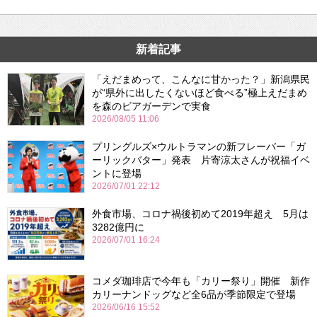
新着記事
「えだまめって、こんなに甘かった？」新潟県民
が“県外に出したくないほど食べる”極上えだまめ
を森のビアガーデンで実食
2026/08/05 11:06
プリングルズ×ウルトラマンの新フレーバー「ガ
ーリックバター」発表 片寄涼太さんが祝福イベ
ントに登場
2026/07/01 22:12
外食市場、コロナ禍後初めて2019年超え 5月は
3282億円に
2026/07/01 16:24
コメダ珈琲店で今年も「カリー祭り」開催 新作
カリーナンドッグなど全6品が季節限定で登場
2026/06/16 15:52