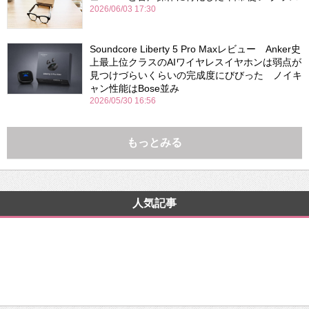
2026/06/03 17:30
Soundcore Liberty 5 Pro Maxレビュー Anker史
上最上位クラスのAIワイヤレスイヤホンは弱点が
見つけづらいくらいの完成度にびびった ノイキ
ャン性能はBose並み
2026/05/30 16:56
もっとみる
人気記事