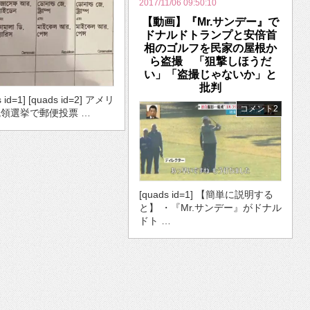
2017/11/06 09:50:10
【動画】『Mr.サンデー』で
ドナルドトランプと安倍首
相のゴルフを民家の屋根か
ら盗撮 「狙撃しほうだ
い」「盗撮じゃないか」と
批判
s id=1] [quads id=2] アメリ
コメント2
領選挙で郵便投票 …
[quads id=1] 【簡単に説明する
と】 ・『Mr.サンデー』がドナル
ドト …