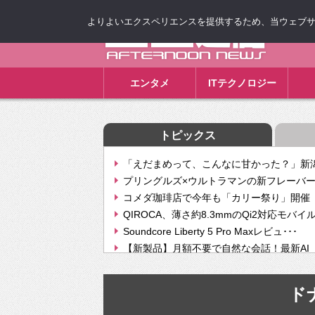
よりよいエクスペリエンスを提供するため、当ウェブサイト
ゴゴ通信
エンタメ
ITテクノロジー
トピックス
「えだまめって、こんなに甘かった？」新潟
プリングルズ×ウルトラマンの新フレーバー
コメダ珈琲店で今年も「カリー祭り」開催 
QIROCA、薄さ約8.3mmのQi2対応モバイ
Soundcore Liberty 5 Pro Maxレビュ･･･
【新製品】月額不要で自然な会話！最新AI（GPT
【次世代の没入感と生産性】VITURE Luma Ul
Geminiが音楽生成「Create music」機能提
ド
挫折率8割の壁をAIで突破。ジャストシステ