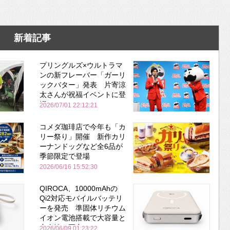
新着記事
プリングルズ×ウルトラマ
ンの新フレーバー「ガーリ
ックバター」発表 片寄涼
太さんが祝福イベントに登
場
2026/07/01 22:12:21
コメダ珈琲店で今年も「カ
リー祭り」開催 新作カリ
ーナンドッグなど全6品が
季節限定で登場
2026/06/16 15:52:30
QIROCA、10000mAhの
Qi2対応モバイルバッテリ
ーを発売 準固体リチウム
イオン電池搭載で大容量と
安全性を両立
2026/06/09 01:23:22