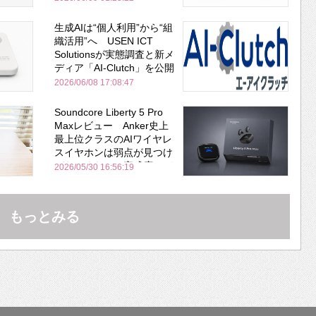
生成AIは“個人利用”から“組
織活用”へ USEN ICT
Solutionsが実態調査と新メ
ディア「AI-Clutch」を公開
2026/06/08 17:08:47
Soundcore Liberty 5 Pro
Maxレビュー Anker史上
最上位クラスのAIワイヤレ
スイヤホンは弱点が見つけ
づらいくらいの完成度にび
2026/05/30 16:56:19
びった ノイキャン性能は
Bose並み
もっとみる