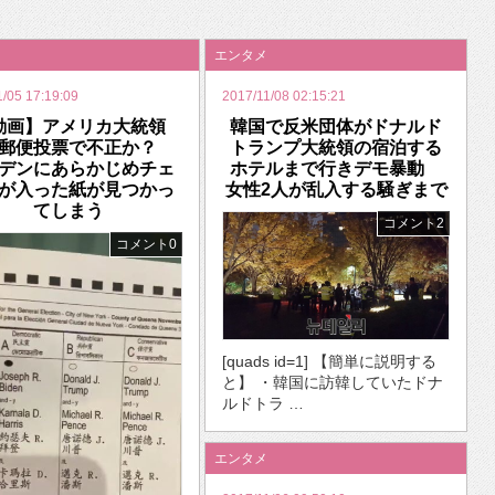
いを渡す」 TE･･･
エンタメ
1/05 17:19:09
2017/11/08 02:15:21
動画】アメリカ大統領
韓国で反米団体がドナルド
 郵便投票で不正か？
トランプ大統領の宿泊する
デンにあらかじめチェ
ホテルまで行きデモ暴動
が入った紙が見つかっ
女性2人が乱入する騒ぎまで
てしまう
コメント2
コメント0
[quads id=1] 【簡単に説明する
と】 ・韓国に訪韓していたドナ
ルドトラ …
エンタメ