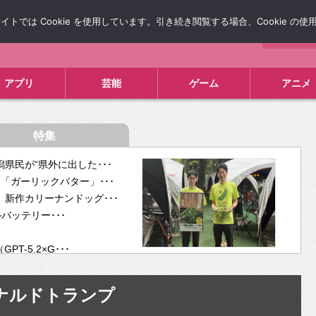
では Cookie を使用しています。引き続き閲覧する場合、Cookie の
について
広告掲載について
お問い合わせ
タレコミ
アプリ
芸能
ゲーム
アニメ
特集
県民が“県外に出した･･･
「ガーリックバター」･･･
新作カリーナンドッグ･･･
ルバッテリー･･･
-5.2×G･･･
tra･･･
供開･･･
ナルドトランプ
ム、”自分が今話し･･･