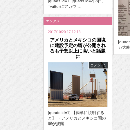
[quads id=1] [quads id=2] 8日、
Twitterにアカウ …
エンタメ
2017/10/20 17:12:18
アメリカとメキシコの国境
[quad
に建設予定の塀が公開され
カ大統
るも予想以上に高いと話題
に
コメント5
[quads id=1] 【簡単に説明する
と】 ・アメリカとメキシコ間の
塀が披露 …