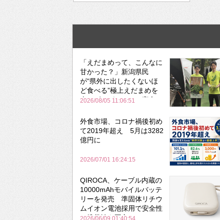
「えだまめって、こんなに
甘かった？」新潟県民
が“県外に出したくないほ
ど食べる”極上えだまめを
森のビアガーデンで実食
2026/08/05 11:06:51
外食市場、コロナ禍後初め
て2019年超え 5月は3282
億円に
2026/07/01 16:24:15
QIROCA、ケーブル内蔵の
10000mAhモバイルバッテ
リーを発売 準固体リチウ
ムイオン電池採用で安全性
と携帯性を両立
2026/06/09 01:40:54