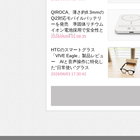
QIROCA、薄さ約8.3mmの
Qi2対応モバイルバッテリ
ーを発売 準固体リチウム
イオン電池採用で安全性と
携帯性を両立
2026/06/09 01:08:35
HTCのスマートグラス
「VIVE Eagle」製品レビュ
ー AIと音声操作に特化し
た“日常使い”グラス
2026/06/03 17:30:42