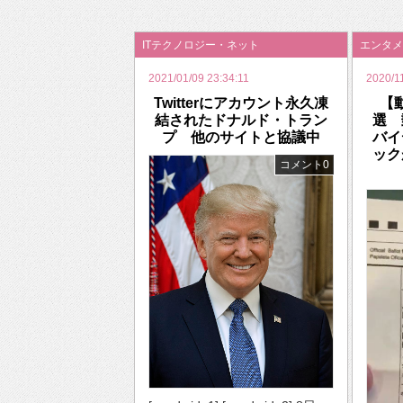
2026年のバレンタインは「自分で作って、想
ITテクノロジー・ネット
エンタメ
2021/01/09 23:34:11
2020/1
Twitterにアカウント永久凍
【
結されたドナルド・トラン
選
プ 他のサイトと協議中
バイ
ック
コメント0