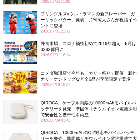
2026/08/05 11:06
プリングルズ×ウルトラマンの新フレーバー「ガ
ーリックバター」発表 片寄涼太さんが祝福イベ
ントに登場
2026/07/01 22:12
外食市場、コロナ禍後初めて2019年超え 5月は
3282億円に
2026/07/01 16:24
コメダ珈琲店で今年も「カリー祭り」開催 新作
カリーナンドッグなど全6品が季節限定で登場
2026/06/16 15:52
QIROCA、ケーブル内蔵の10000mAhモバイルバ
ッテリーを発売 準固体リチウムイオン電池採用
で安全性と携帯性を両立
2026/06/09 01:40
QIROCA、10000mAhのQi2対応モバイルバッテ
リーを発売 準固体リチウムイオン電池搭載で大