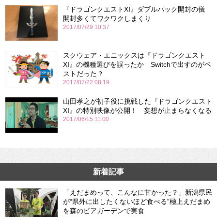
『ドラゴンクエストXI』ダブルパック開封の儀
開封多くてワクワクしまくり
2017/07/29 10:37
スクウェア・エニックスは『ドラゴンクエスト
XI』の機種選びを誤ったか Switchで出すのがベ
ストだった？
2017/07/22 08:19
山田孝之が初子役に挑戦した『ドラゴンクエスト
XI』の特別映像が公開！ 妄想が止まらなくなる
2017/06/15 11:00
新着記事
「えだまめって、こんなに甘かった？」新潟県民
が“県外に出したくないほど食べる”極上えだまめ
を森のビアガーデンで実食