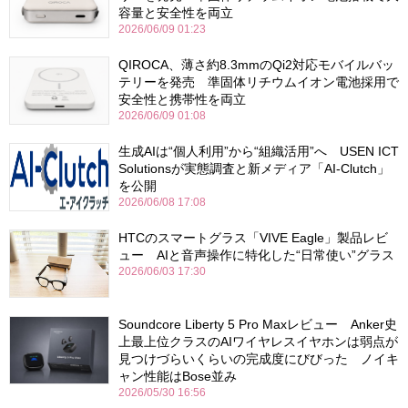
容量と安全性を両立
2026/06/09 01:23
QIROCA、薄さ約8.3mmのQi2対応モバイルバッ
テリーを発売 準固体リチウムイオン電池採用で
安全性と携帯性を両立
2026/06/09 01:08
生成AIは“個人利用”から“組織活用”へ USEN ICT
Solutionsが実態調査と新メディア「AI-Clutch」
を公開
2026/06/08 17:08
HTCのスマートグラス「VIVE Eagle」製品レビ
ュー AIと音声操作に特化した“日常使い”グラス
2026/06/03 17:30
Soundcore Liberty 5 Pro Maxレビュー Anker史
上最上位クラスのAIワイヤレスイヤホンは弱点が
見つけづらいくらいの完成度にびびった ノイキ
ャン性能はBose並み
2026/05/30 16:56