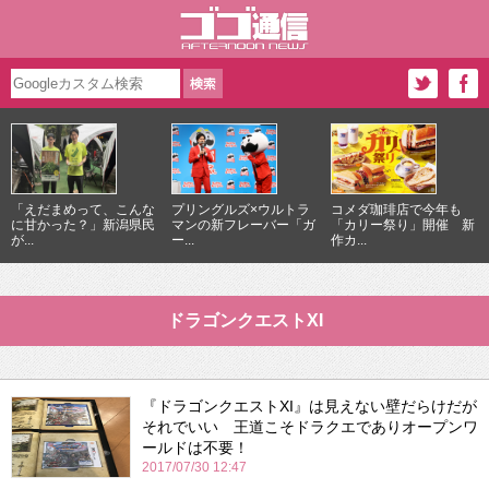
「えだまめって、こんな
プリングルズ×ウルトラ
コメダ珈琲店で今年も
に甘かった？」新潟県民
マンの新フレーバー「ガ
「カリー祭り」開催 新
が...
ー...
作カ...
ドラゴンクエストXI
『ドラゴンクエストXI』は見えない壁だらけだが
それでいい 王道こそドラクエでありオープンワ
ールドは不要！
2017/07/30 12:47