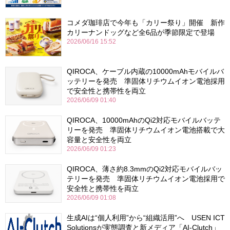
コメダ珈琲店で今年も「カリー祭り」開催 新作
カリーナンドッグなど全6品が季節限定で登場
2026/06/16 15:52
QIROCA、ケーブル内蔵の10000mAhモバイルバ
ッテリーを発売 準固体リチウムイオン電池採用
で安全性と携帯性を両立
2026/06/09 01:40
QIROCA、10000mAhのQi2対応モバイルバッテ
リーを発売 準固体リチウムイオン電池搭載で大
容量と安全性を両立
2026/06/09 01:23
QIROCA、薄さ約8.3mmのQi2対応モバイルバッ
テリーを発売 準固体リチウムイオン電池採用で
安全性と携帯性を両立
2026/06/09 01:08
生成AIは“個人利用”から“組織活用”へ USEN ICT
Solutionsが実態調査と新メディア「AI-Clutch」