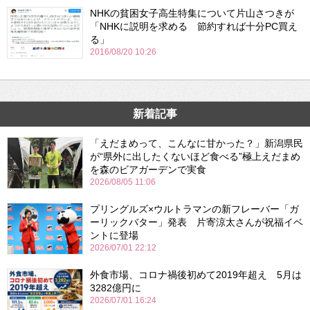
NHKの貧困女子高生特集について片山さつきが
「NHKに説明を求める 節約すれば十分PC買え
る」
2016/08/20 10:26
新着記事
「えだまめって、こんなに甘かった？」新潟県民
が“県外に出したくないほど食べる”極上えだまめ
を森のビアガーデンで実食
2026/08/05 11:06
プリングルズ×ウルトラマンの新フレーバー「ガ
ーリックバター」発表 片寄涼太さんが祝福イベ
ントに登場
2026/07/01 22:12
外食市場、コロナ禍後初めて2019年超え 5月は
3282億円に
2026/07/01 16:24