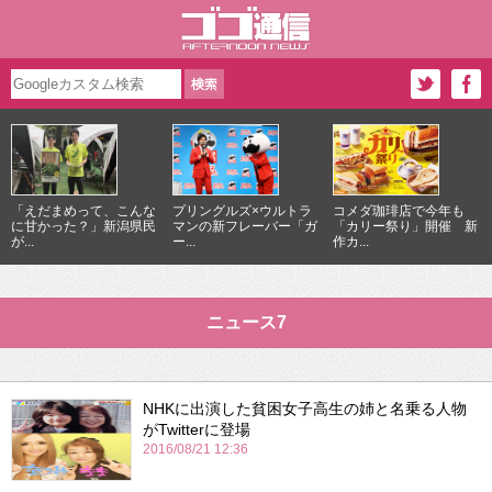
「えだまめって、こんな
プリングルズ×ウルトラ
コメダ珈琲店で今年も
に甘かった？」新潟県民
マンの新フレーバー「ガ
「カリー祭り」開催 新
が...
ー...
作カ...
ニュース7
NHKに出演した貧困女子高生の姉と名乗る人物
がTwitterに登場
2016/08/21 12:36