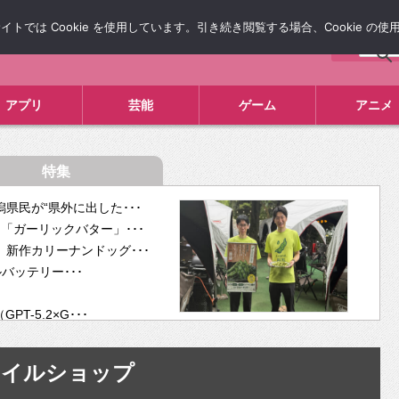
では Cookie を使用しています。引き続き閲覧する場合、Cookie の
について
広告掲載について
お問い合わせ
タレコミ
アプリ
芸能
ゲーム
アニメ
特集
県民が“県外に出した･･･
「ガーリックバター」･･･
新作カリーナンドッグ･･･
ルバッテリー･･･
-5.2×G･･･
tra･･･
供開･･･
ネイルショップ
ム、”自分が今話し･･･