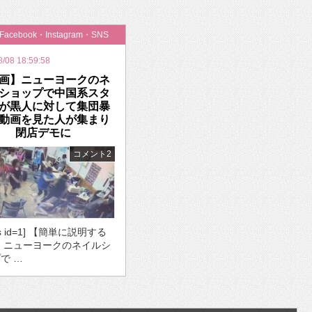
いを渡す」 TE･･･
・Facebook・Instagram・SNS
8/08 18:59:58
画】ニューヨークのネ
ショップで中国系スタ
が黒人に対して集団暴
動画を見た人が集まり
閉店デモに
コメント2
ds id=1] 【簡単に説明する
・ニューヨークのネイルシ
で …