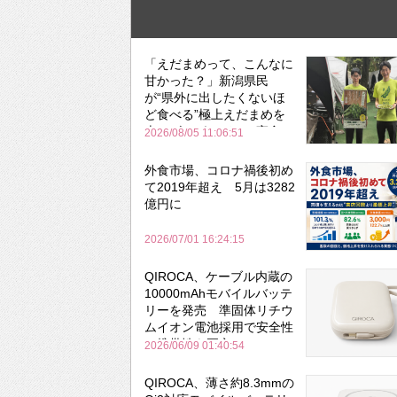
「えだまめって、こんなに
甘かった？」新潟県民
が“県外に出したくないほ
ど食べる”極上えだまめを
森のビアガーデンで実食
2026/08/05 11:06:51
外食市場、コロナ禍後初め
て2019年超え 5月は3282
億円に
2026/07/01 16:24:15
QIROCA、ケーブル内蔵の
10000mAhモバイルバッテ
リーを発売 準固体リチウ
ムイオン電池採用で安全性
と携帯性を両立
2026/06/09 01:40:54
QIROCA、薄さ約8.3mmの