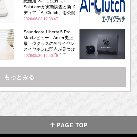
織活用”へ USEN ICT
Solutionsが実態調査と新メ
ディア「AI-Clutch」を公開
2026/06/08 17:08:47
Soundcore Liberty 5 Pro
Maxレビュー Anker史上
最上位クラスのAIワイヤレ
スイヤホンは弱点が見つけ
づらいくらいの完成度にび
2026/05/30 16:56:19
びった ノイキャン性能は
Bose並み
もっとみる