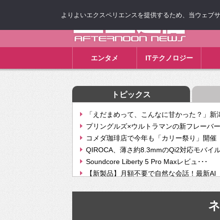
よりよいエクスペリエンスを提供するため、当ウェブサイト
ゴゴ通信
エンタメ
ITテクノロジー
トピックス
「えだまめって、こんなに甘かった？」新潟
プリングルズ×ウルトラマンの新フレーバー
コメダ珈琲店で今年も「カリー祭り」開催 
QIROCA、薄さ約8.3mmのQi2対応モバイ
Soundcore Liberty 5 Pro Maxレビュ･･･
【新製品】月額不要で自然な会話！最新AI（GPT
【次世代の没入感と生産性】VITURE Luma Ul
Geminiが音楽生成「Create music」機能提
挫折率8割の壁をAIで突破。ジャストシステ