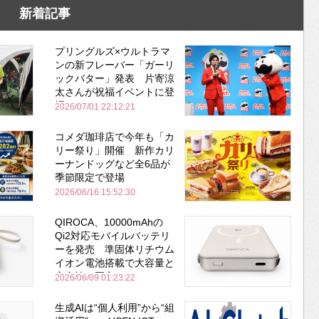
新着記事
プリングルズ×ウルトラマ
ンの新フレーバー「ガーリ
ックバター」発表 片寄涼
太さんが祝福イベントに登
場
2026/07/01 22:12:21
コメダ珈琲店で今年も「カ
リー祭り」開催 新作カリ
ーナンドッグなど全6品が
季節限定で登場
2026/06/16 15:52:30
QIROCA、10000mAhの
Qi2対応モバイルバッテリ
ーを発売 準固体リチウム
イオン電池搭載で大容量と
安全性を両立
2026/06/09 01:23:22
生成AIは“個人利用”から“組