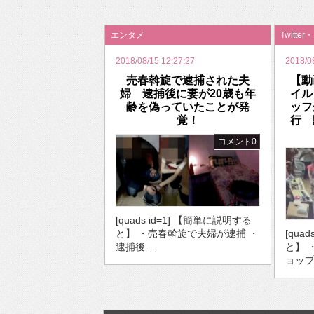
2026年のバレンタインは「自分で作って、想
エンタメ
Twitter
2018/08/15 12:27:27
2018/0
売春斡旋で逮捕された夫
【動
婦 逮捕後に妻が20歳も年
イル
齢を偽っていたことが発
ッフ
覚！
行 
コメント0
[quads id=1] 【簡単に説明する
[qua
と】 ・売春斡旋で夫婦が逮捕 ・
と】 
逮捕後 …
ョップ