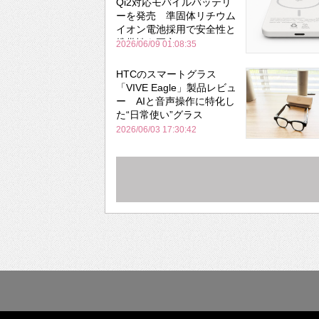
Qi2対応モバイルバッテリ
ーを発売 準固体リチウム
イオン電池採用で安全性と
携帯性を両立
2026/06/09 01:08:35
HTCのスマートグラス
「VIVE Eagle」製品レビュ
ー AIと音声操作に特化し
た“日常使い”グラス
2026/06/03 17:30:42