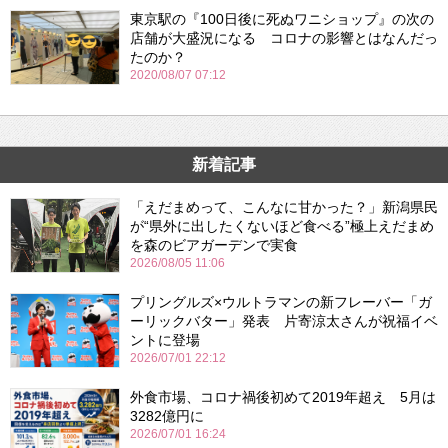
東京駅の『100日後に死ぬワニショップ』の次の
店舗が大盛況になる コロナの影響とはなんだっ
たのか？
2020/08/07 07:12
新着記事
「えだまめって、こんなに甘かった？」新潟県民
が“県外に出したくないほど食べる”極上えだまめ
を森のビアガーデンで実食
2026/08/05 11:06
プリングルズ×ウルトラマンの新フレーバー「ガ
ーリックバター」発表 片寄涼太さんが祝福イベ
ントに登場
2026/07/01 22:12
外食市場、コロナ禍後初めて2019年超え 5月は
3282億円に
2026/07/01 16:24