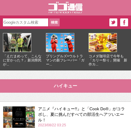
「えだまめって、こんな
プリングルズ×ウルトラ
コメダ珈琲店で今年も
に甘かった？」新潟県民
マンの新フレーバー「ガ
「カリー祭り」開催 新
が...
ー...
作カ...
ハイキュー
アニメ『ハイキュー!!』と「Cook Do®」がコラ
ボし、夏に挑んだすべての部活生へアツいエー
ル！
2023/08/22 03:25