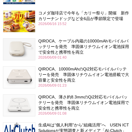
コメダ珈琲店で今年も「カリー祭り」開催 新作
カリーナンドッグなど全6品が季節限定で登場
2026/06/16 15:52
QIROCA、ケーブル内蔵の10000mAhモバイルバ
ッテリーを発売 準固体リチウムイオン電池採用
で安全性と携帯性を両立
2026/06/09 01:40
QIROCA、10000mAhのQi2対応モバイルバッテ
リーを発売 準固体リチウムイオン電池搭載で大
容量と安全性を両立
2026/06/09 01:23
QIROCA、薄さ約8.3mmのQi2対応モバイルバッ
テリーを発売 準固体リチウムイオン電池採用で
安全性と携帯性を両立
2026/06/09 01:08
生成AIは“個人利用”から“組織活用”へ USEN ICT
Solutionsが実態調査と新メディア「AI-Clutch」