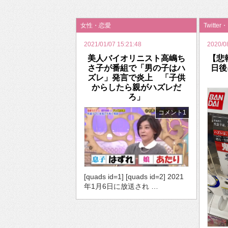
2026年のバレンタインは「自分で作って、想
女性・恋愛
Twitter
2021/01/07 15:21:48
2020/0
美人バイオリニスト高嶋ち
【悲
さ子が番組で「男の子はハ
日後
ズレ」発言で炎上 「子供
からしたら親がハズレだ
ろ」
コメント1
[quads id=1] [quads id=2] 2021
年1月6日に放送され …