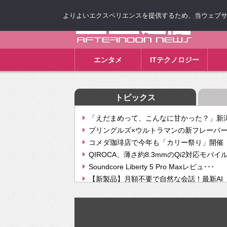
よりよいエクスペリエンスを提供するため、当ウェブサイト
ゴゴ通信
エンタメ
ITテクノロジー
トピックス
「えだまめって、こんなに甘かった？」新潟
プリングルズ×ウルトラマンの新フレーバー
コメダ珈琲店で今年も「カリー祭り」開催 
QIROCA、薄さ約8.3mmのQi2対応モバイ
Soundcore Liberty 5 Pro Maxレビュ･･･
【新製品】月額不要で自然な会話！最新AI（GPT
【次世代の没入感と生産性】VITURE Luma Ul
Geminiが音楽生成「Create music」機能提
挫折率8割の壁をAIで突破。ジャストシステ