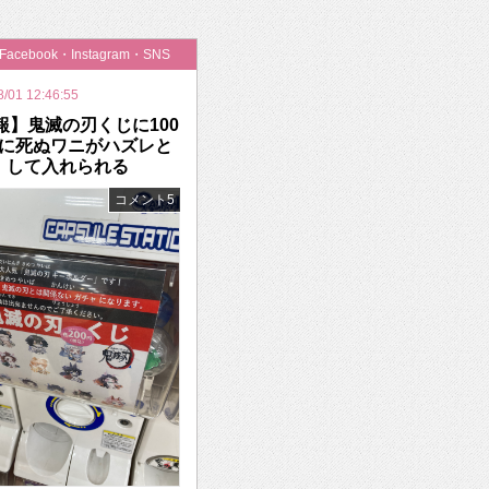
いを渡す」 TE･･･
・Facebook・Instagram・SNS
8/01 12:46:55
報】鬼滅の刃くじに100
に死ぬワニがハズレと
して入れられる
コメント5