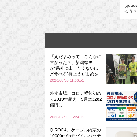
[quad
ゆうき
「えだまめって、こんなに
甘かった？」新潟県民
が“県外に出したくないほ
ど食べる”極上えだまめを
森のビアガーデンで実食
2026/08/05 11:06:51
外食市場、コロナ禍後初め
て2019年超え 5月は3282
億円に
2026/07/01 16:24:15
QIROCA、ケーブル内蔵の
10000mAhモバイルバッテ