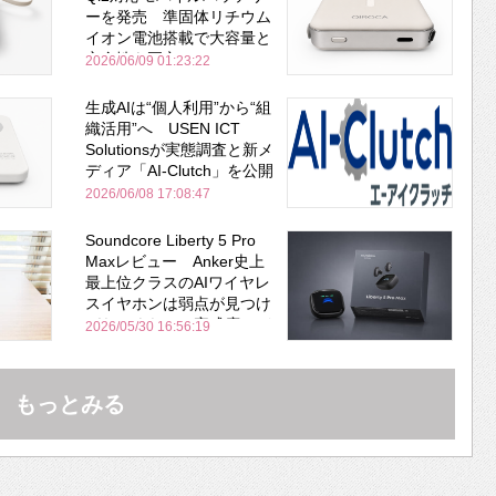
ーを発売 準固体リチウム
イオン電池搭載で大容量と
安全性を両立
2026/06/09 01:23:22
生成AIは“個人利用”から“組
織活用”へ USEN ICT
Solutionsが実態調査と新メ
ディア「AI-Clutch」を公開
2026/06/08 17:08:47
Soundcore Liberty 5 Pro
Maxレビュー Anker史上
最上位クラスのAIワイヤレ
スイヤホンは弱点が見つけ
づらいくらいの完成度にび
2026/05/30 16:56:19
びった ノイキャン性能は
Bose並み
もっとみる