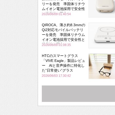
リーを発売 準固体リチウ
ムイオン電池採用で安全性
と携帯性を両立
2026/06/09 01:40:54
QIROCA、薄さ約8.3mmの
Qi2対応モバイルバッテリ
ーを発売 準固体リチウム
イオン電池採用で安全性と
携帯性を両立
2026/06/09 01:08:35
HTCのスマートグラス
「VIVE Eagle」製品レビュ
ー AIと音声操作に特化し
た“日常使い”グラス
2026/06/03 17:30:42