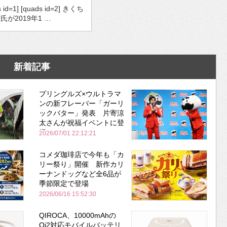
s id=1] [quads id=2] きくち
氏が2019年1 …
新着記事
プリングルズ×ウルトラマ
ンの新フレーバー「ガーリ
ックバター」発表 片寄涼
太さんが祝福イベントに登
場
2026/07/01 22:12:21
コメダ珈琲店で今年も「カ
リー祭り」開催 新作カリ
ーナンドッグなど全6品が
季節限定で登場
2026/06/16 15:52:30
QIROCA、10000mAhの
Qi2対応モバイルバッテリ