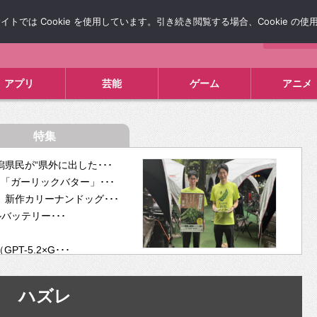
では Cookie を使用しています。引き続き閲覧する場合、Cookie の
について
広告掲載について
お問い合わせ
タレコミ
アプリ
芸能
ゲーム
アニメ
特集
県民が“県外に出した･･･
「ガーリックバター」･･･
新作カリーナンドッグ･･･
ルバッテリー･･･
-5.2×G･･･
tra･･･
供開･･･
ハズレ
ム、”自分が今話し･･･