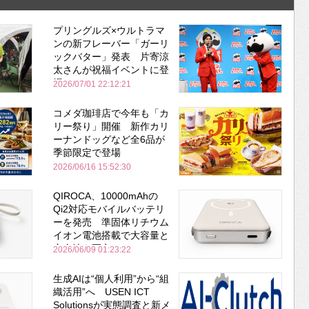
プリングルズ×ウルトラマ
ンの新フレーバー「ガーリ
ックバター」発表 片寄涼
太さんが祝福イベントに登
場
2026/07/01 22:12:21
コメダ珈琲店で今年も「カ
リー祭り」開催 新作カリ
ーナンドッグなど全6品が
季節限定で登場
2026/06/16 15:52:30
QIROCA、10000mAhの
Qi2対応モバイルバッテリ
ーを発売 準固体リチウム
イオン電池搭載で大容量と
安全性を両立
2026/06/09 01:23:22
生成AIは“個人利用”から“組
織活用”へ USEN ICT
Solutionsが実態調査と新メ