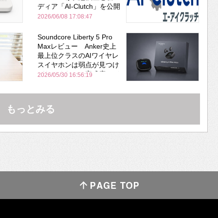
ディア「AI-Clutch」を公開
2026/06/08 17:08:47
Soundcore Liberty 5 Pro
Maxレビュー Anker史上
最上位クラスのAIワイヤレ
スイヤホンは弱点が見つけ
づらいくらいの完成度にび
2026/05/30 16:56:19
びった ノイキャン性能は
Bose並み
もっとみる