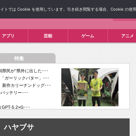
では Cookie を使用しています。引き続き閲覧する場合、Cookie の
について
広告掲載について
お問い合わせ
タレコミ
アプリ
芸能
ゲーム
アニメ
特集
県民が“県外に出した･･･
「ガーリックバター」･･･
新作カリーナンドッグ･･･
ルバッテリー･･･
-5.2×G･･･
tra･･･
供開･･･
ハヤブサ
ム、”自分が今話し･･･