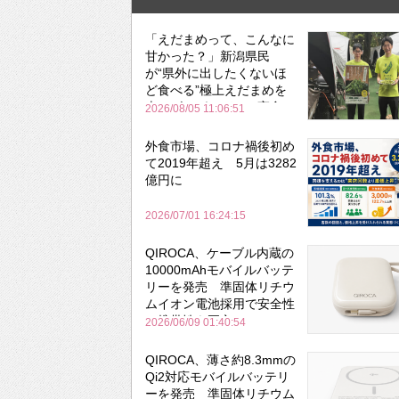
「えだまめって、こんなに
甘かった？」新潟県民
が“県外に出したくないほ
ど食べる”極上えだまめを
森のビアガーデンで実食
2026/08/05 11:06:51
外食市場、コロナ禍後初め
て2019年超え 5月は3282
億円に
2026/07/01 16:24:15
QIROCA、ケーブル内蔵の
10000mAhモバイルバッテ
リーを発売 準固体リチウ
ムイオン電池採用で安全性
と携帯性を両立
2026/06/09 01:40:54
QIROCA、薄さ約8.3mmの
Qi2対応モバイルバッテリ
ーを発売 準固体リチウム