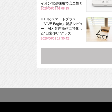
イオン電池採用で安全性と
携帯性を両立
2026/06/09 01:08:35
HTCのスマートグラス
「VIVE Eagle」製品レビュ
ー AIと音声操作に特化し
た“日常使い”グラス
2026/06/03 17:30:42