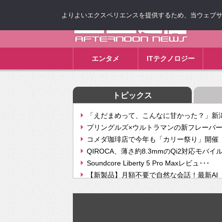
よりよいエクスペリエンスを提供するため、当ウェブサイト
ゴゴ通信
エンタメ
ITテクノロジー
トピックス
「えだまめって、こんなに甘かった？」新潟
プリングルズ×ウルトラマンの新フレーバー
コメダ珈琲店で今年も「カリー祭り」開催 
QIROCA、薄さ約8.3mmのQi2対応モバイ
Soundcore Liberty 5 Pro Maxレビュ･･･
【新製品】月額不要で自然な会話！最新AI（GPT
【次世代の没入感と生産性】VITURE Luma Ul
Geminiが音楽生成「Create music」機能提
挫折率8割の壁をAIで突破。ジャストシステ