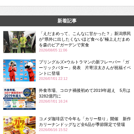
新着記事
「えだまめって、こんなに甘かった？」新潟県民
が“県外に出したくないほど食べる”極上えだまめ
を森のビアガーデンで実食
2026/08/05 11:06
プリングルズ×ウルトラマンの新フレーバー「ガ
ーリックバター」発表 片寄涼太さんが祝福イベ
ントに登場
2026/07/01 22:12
外食市場、コロナ禍後初めて2019年超え 5月は
3282億円に
2026/07/01 16:24
コメダ珈琲店で今年も「カリー祭り」開催 新作
カリーナンドッグなど全6品が季節限定で登場
2026/06/16 15:52