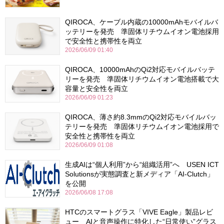
QIROCA、ケーブル内蔵の10000mAhモバイルバ
ッテリーを発売 準固体リチウムイオン電池採用
で安全性と携帯性を両立
2026/06/09 01:40
QIROCA、10000mAhのQi2対応モバイルバッテ
リーを発売 準固体リチウムイオン電池搭載で大
容量と安全性を両立
2026/06/09 01:23
QIROCA、薄さ約8.3mmのQi2対応モバイルバッ
テリーを発売 準固体リチウムイオン電池採用で
安全性と携帯性を両立
2026/06/09 01:08
生成AIは“個人利用”から“組織活用”へ USEN ICT
Solutionsが実態調査と新メディア「AI-Clutch」
を公開
2026/06/08 17:08
HTCのスマートグラス「VIVE Eagle」製品レビ
ュー AIと音声操作に特化した“日常使い”グラス