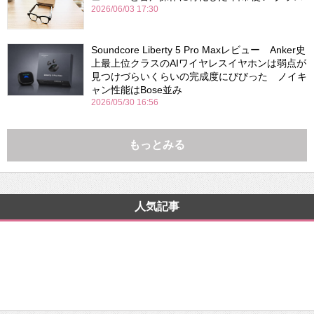
2026/06/03 17:30
Soundcore Liberty 5 Pro Maxレビュー Anker史
上最上位クラスのAIワイヤレスイヤホンは弱点が
見つけづらいくらいの完成度にびびった ノイキ
ャン性能はBose並み
2026/05/30 16:56
もっとみる
人気記事