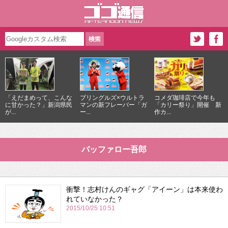
「えだまめって、こんな
プリングルズ×ウルトラ
コメダ珈琲店で今年も
に甘かった？」新潟県民
マンの新フレーバー「ガ
「カリー祭り」開催 新
が...
ー...
作カ...
バッファロー吾郎
衝撃！志村けんのギャグ「アイーン」は本来使わ
れていなかった？
2015/10/25 10:51