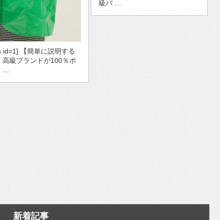
級バ …
ds id=1] 【簡単に説明する
・高級ブランドが100％ポ
 …
新着記事