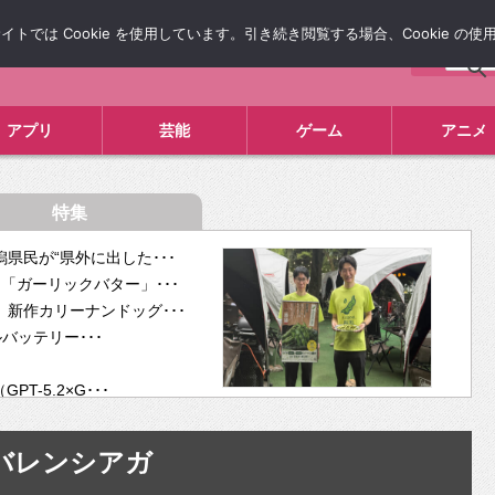
では Cookie を使用しています。引き続き閲覧する場合、Cookie の
について
広告掲載について
お問い合わせ
タレコミ
アプリ
芸能
ゲーム
アニメ
特集
県民が“県外に出した･･･
「ガーリックバター」･･･
新作カリーナンドッグ･･･
ルバッテリー･･･
-5.2×G･･･
tra･･･
供開･･･
バレンシアガ
ム、”自分が今話し･･･