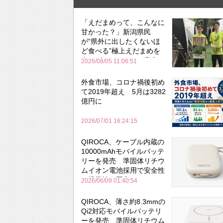
「えだまめって、こんなに
甘かった？」新潟県民
が“県外に出したくないほ
ど食べる”極上えだまめを
森のビアガーデンで実食
2026/08/05 11:06:51
外食市場、コロナ禍後初め
て2019年超え 5月は3282
億円に
2026/07/01 16:24:15
QIROCA、ケーブル内蔵の
10000mAhモバイルバッテ
リーを発売 準固体リチウ
ムイオン電池採用で安全性
と携帯性を両立
2026/06/09 01:40:54
QIROCA、薄さ約8.3mmの
Qi2対応モバイルバッテリ
ーを発売 準固体リチウム