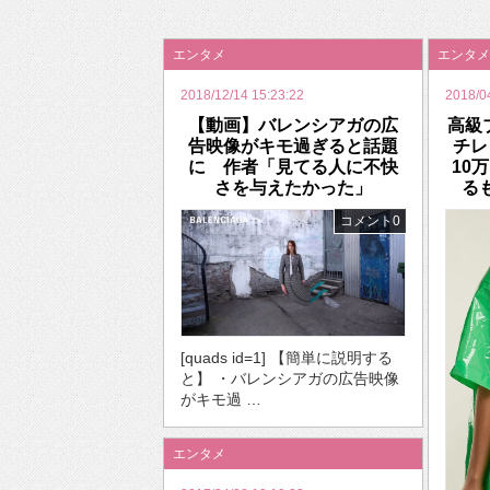
2026年のバレンタインは「自分で作って、想
エンタメ
エンタメ
2018/12/14 15:23:22
2018/0
【動画】バレンシアガの広
高級
告映像がキモ過ぎると話題
チレ
に 作者「見てる人に不快
10
さを与えたかった」
る
コメント0
[quads id=1] 【簡単に説明する
と】 ・バレンシアガの広告映像
がキモ過 …
エンタメ