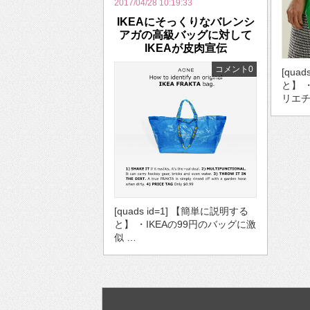
2017/04/28 10:19:33
IKEAにそっくりなバレンシ
アガの高級バッグに対して
IKEAが皮肉宣伝
コメント0
[qua
と】 
リエチ
[quads id=1] 【簡単に説明する
と】 ・IKEAの99円のバッグに激
似 …