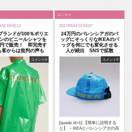
いを渡す」 TE･･･
エンタメ
4/11 19:42:12
2017/05/14 01:53:07
ブランドが100％ポリエ
24万円のバレンシアガのバ
ンのビニールシャツを
ッグにそっくりなIKEAのバ
万円で販売！ 即完売す
ッグを何にでも変化させる
も客からは批判の声も
人が続出 SNSで拡散
コメント0
コメント0
[quads id=1] 【簡単に説明する
と】 ・IKEAとバレンシアガの高