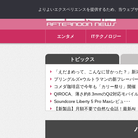
よりよいエクスペリエンスを提供するため、当ウェブサイト
ゴゴ通信
エンタメ
ITテクノロジー
トピックス
「えだまめって、こんなに甘かった？」新潟
プリングルズ×ウルトラマンの新フレーバー
コメダ珈琲店で今年も「カリー祭り」開催 
QIROCA、薄さ約8.3mmのQi2対応モバイ
Soundcore Liberty 5 Pro Maxレビュ･･･
【新製品】月額不要で自然な会話！最新AI（GPT
【次世代の没入感と生産性】VITURE Luma Ul
Geminiが音楽生成「Create music」機能提
挫折率8割の壁をAIで突破。ジャストシステ