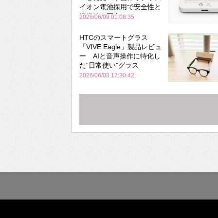
イオン電池採用で安全性と
携帯性を両立
2026/06/09 01:08:35
HTCのスマートグラス
「VIVE Eagle」製品レビュ
ー AIと音声操作に特化し
た“日常使い”グラス
2026/06/03 17:30:42