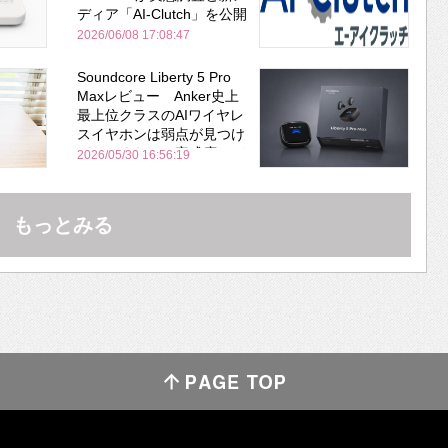
ディア「AI-Clutch」を公開
2026/06/08 17:08:47
Soundcore Liberty 5 Pro
Maxレビュー Anker史上
最上位クラスのAIワイヤレ
スイヤホンは弱点が見つけ
づらいくらいの完成度にび
2026/05/30 16:56:19
びった ノイキャン性能は
Bose並み
もっとみる