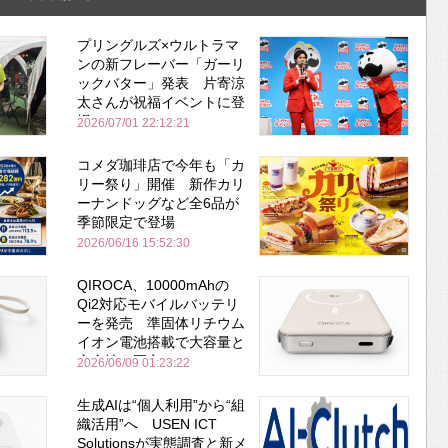
プリングルズ×ウルトラマ
ンの新フレーバー「ガーリ
ックバター」発表 片寄涼
太さんが祝福イベントに登
場
2026/07/01 22:12:21
コメダ珈琲店で今年も「カ
リー祭り」開催 新作カリ
ーナンドッグなど全6品が
季節限定で登場
2026/06/16 15:52:30
QIROCA、10000mAhの
Qi2対応モバイルバッテリ
ーを発売 準固体リチウム
イオン電池搭載で大容量と
安全性を両立
2026/06/09 01:23:22
生成AIは“個人利用”から“組
織活用”へ USEN ICT
Solutionsが実態調査と新メ