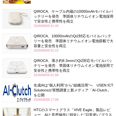
QIROCA、ケーブル内蔵の10000mAhモバイルバ
ッテリーを発売 準固体リチウムイオン電池採用
で安全性と携帯性を両立
2026/06/09 01:40
QIROCA、10000mAhのQi2対応モバイルバッテ
リーを発売 準固体リチウムイオン電池搭載で大
容量と安全性を両立
2026/06/09 01:23
QIROCA、薄さ約8.3mmのQi2対応モバイルバッ
テリーを発売 準固体リチウムイオン電池採用で
安全性と携帯性を両立
2026/06/09 01:08
生成AIは“個人利用”から“組織活用”へ USEN ICT
Solutionsが実態調査と新メディア「AI-Clutch」
を公開
2026/06/08 17:08
HTCのスマートグラス「VIVE Eagle」製品レビ
ュー AIと音声操作に特化した“日常使い”グラス