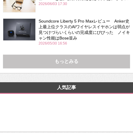
2026/06/03 17:30
Soundcore Liberty 5 Pro Maxレビュー Anker史
上最上位クラスのAIワイヤレスイヤホンは弱点が
見つけづらいくらいの完成度にびびった ノイキ
ャン性能はBose並み
2026/05/30 16:56
もっとみる
人気記事