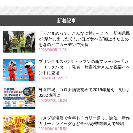
新着記事
「えだまめって、こんなに甘かった？」新潟県民
が“県外に出したくないほど食べる”極上えだまめ
を森のビアガーデンで実食
2026/08/05 11:06
プリングルズ×ウルトラマンの新フレーバー「ガ
ーリックバター」発表 片寄涼太さんが祝福イベ
ントに登場
2026/07/01 22:12
外食市場、コロナ禍後初めて2019年超え 5月は
3282億円に
2026/07/01 16:24
コメダ珈琲店で今年も「カリー祭り」開催 新作
カリーナンドッグなど全6品が季節限定で登場
2026/06/16 15:52