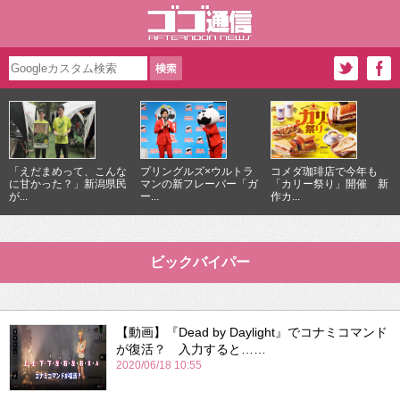
「えだまめって、こんな
プリングルズ×ウルトラ
コメダ珈琲店で今年も
に甘かった？」新潟県民
マンの新フレーバー「ガ
「カリー祭り」開催 新
が...
ー...
作カ...
ビックバイパー
【動画】『Dead by Daylight』でコナミコマンド
が復活？ 入力すると……
2020/06/18 10:55