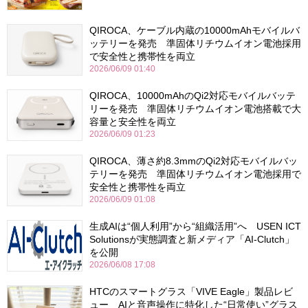
QIROCA、ケーブル内蔵の10000mAhモバイルバ
ッテリーを発売 準固体リチウムイオン電池採用
で安全性と携帯性を両立
2026/06/09 01:40
QIROCA、10000mAhのQi2対応モバイルバッテ
リーを発売 準固体リチウムイオン電池搭載で大
容量と安全性を両立
2026/06/09 01:23
QIROCA、薄さ約8.3mmのQi2対応モバイルバッ
テリーを発売 準固体リチウムイオン電池採用で
安全性と携帯性を両立
2026/06/09 01:08
生成AIは“個人利用”から“組織活用”へ USEN ICT
Solutionsが実態調査と新メディア「AI-Clutch」
を公開
2026/06/08 17:08
HTCのスマートグラス「VIVE Eagle」製品レビ
ュー AIと音声操作に特化した“日常使い”グラス