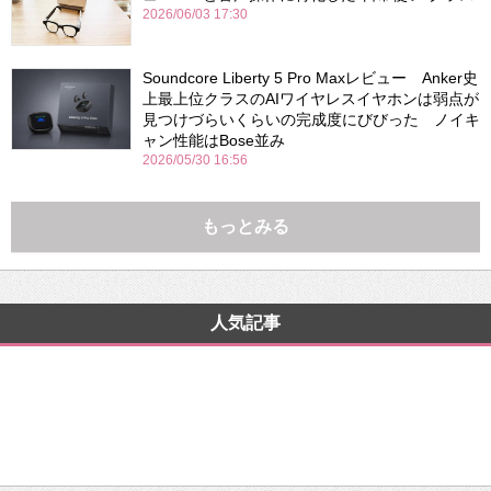
2026/06/03 17:30
Soundcore Liberty 5 Pro Maxレビュー Anker史
上最上位クラスのAIワイヤレスイヤホンは弱点が
見つけづらいくらいの完成度にびびった ノイキ
ャン性能はBose並み
2026/05/30 16:56
もっとみる
人気記事