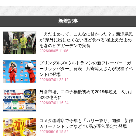
新着記事
「えだまめって、こんなに甘かった？」新潟県民
が“県外に出したくないほど食べる”極上えだまめ
を森のビアガーデンで実食
2026/08/05 11:06
プリングルズ×ウルトラマンの新フレーバー「ガ
ーリックバター」発表 片寄涼太さんが祝福イベ
ントに登場
2026/07/01 22:12
外食市場、コロナ禍後初めて2019年超え 5月は
3282億円に
2026/07/01 16:24
コメダ珈琲店で今年も「カリー祭り」開催 新作
カリーナンドッグなど全6品が季節限定で登場
2026/06/16 15:52