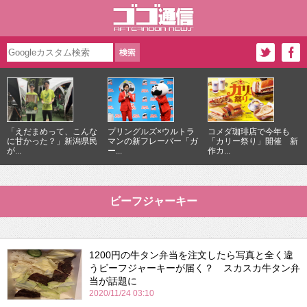
「えだまめって、こんな
プリングルズ×ウルトラ
コメダ珈琲店で今年も
に甘かった？」新潟県民
マンの新フレーバー「ガ
「カリー祭り」開催 新
が...
ー...
作カ...
ビーフジャーキー
1200円の牛タン弁当を注文したら写真と全く違
うビーフジャーキーが届く？ スカスカ牛タン弁
当が話題に
2020/11/24 03:10