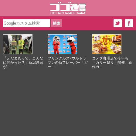
「えだまめって、こんな
プリングルズ×ウルトラ
コメダ珈琲店で今年も
に甘かった？」新潟県民
マンの新フレーバー「ガ
「カリー祭り」開催 新
が...
ー...
作カ...