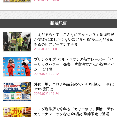
2016/06/17 04:06
新着記事
「えだまめって、こんなに甘かった？」新潟県民
が“県外に出したくないほど食べる”極上えだまめ
を森のビアガーデンで実食
2026/08/05 11:06
プリングルズ×ウルトラマンの新フレーバー「ガ
ーリックバター」発表 片寄涼太さんが祝福イベ
ントに登場
2026/07/01 22:12
外食市場、コロナ禍後初めて2019年超え 5月は
3282億円に
2026/07/01 16:24
コメダ珈琲店で今年も「カリー祭り」開催 新作
カリーナンドッグなど全6品が季節限定で登場