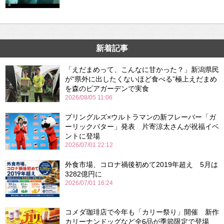
新着記事
「えだまめって、こんなに甘かった？」新潟県民
が“県外に出したくないほど食べる”極上えだまめ
を森のビアガーデンで実食
2026/08/05 11:06
プリングルズ×ウルトラマンの新フレーバー「ガ
ーリックバター」発表 片寄涼太さんが祝福イベ
ントに登場
2026/07/01 22:12
外食市場、コロナ禍後初めて2019年超え 5月は
3282億円に
2026/07/01 16:24
コメダ珈琲店で今年も「カリー祭り」開催 新作
カリーナンドッグなど全6品が季節限定で登場