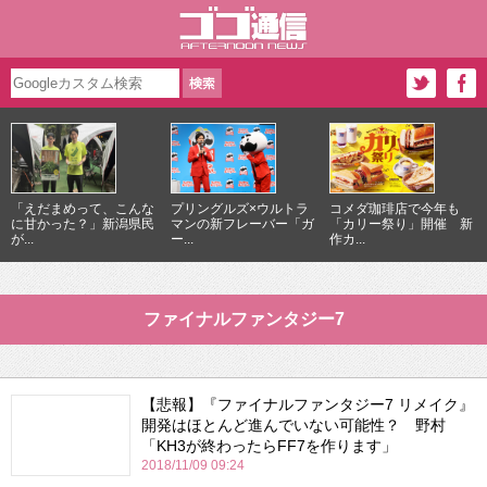
「えだまめって、こんな
プリングルズ×ウルトラ
コメダ珈琲店で今年も
に甘かった？」新潟県民
マンの新フレーバー「ガ
「カリー祭り」開催 新
が...
ー...
作カ...
ファイナルファンタジー7
【悲報】『ファイナルファンタジー7 リメイク』
開発はほとんど進んでいない可能性？ 野村
「KH3が終わったらFF7を作ります」
2018/11/09 09:24