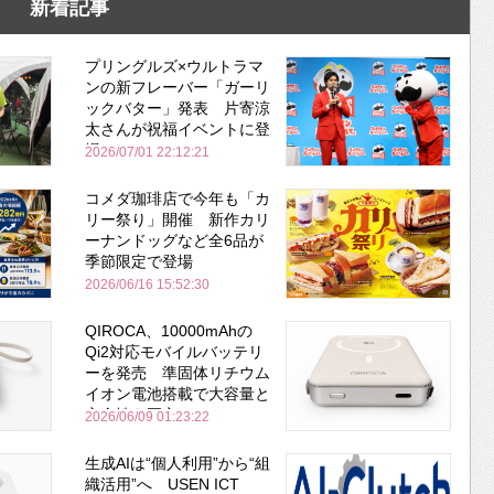
新着記事
プリングルズ×ウルトラマ
ンの新フレーバー「ガーリ
ックバター」発表 片寄涼
太さんが祝福イベントに登
場
2026/07/01 22:12:21
コメダ珈琲店で今年も「カ
リー祭り」開催 新作カリ
ーナンドッグなど全6品が
季節限定で登場
2026/06/16 15:52:30
QIROCA、10000mAhの
Qi2対応モバイルバッテリ
ーを発売 準固体リチウム
イオン電池搭載で大容量と
安全性を両立
2026/06/09 01:23:22
生成AIは“個人利用”から“組
織活用”へ USEN ICT