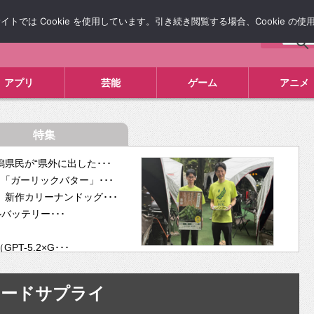
では Cookie を使用しています。引き続き閲覧する場合、Cookie の
について
広告掲載について
お問い合わせ
タレコミ
アプリ
芸能
ゲーム
アニメ
特集
県民が“県外に出した･･･
「ガーリックバター」･･･
新作カリーナンドッグ･･･
ルバッテリー･･･
-5.2×G･･･
tra･･･
供開･･･
フードサプライ
ム、”自分が今話し･･･