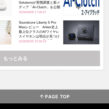
Solutionsが実態調査と新メ
ディア「AI-Clutch」を公開
2026/06/08 17:08:47
Soundcore Liberty 5 Pro
Maxレビュー Anker史上
最上位クラスのAIワイヤレ
スイヤホンは弱点が見つけ
づらいくらいの完成度にび
2026/05/30 16:56:19
びった ノイキャン性能は
Bose並み
もっとみる