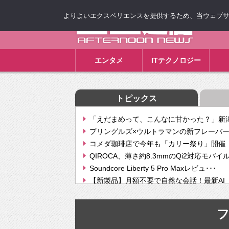
よりよいエクスペリエンスを提供するため、当ウェブサイト
ゴゴ通信
エンタメ
ITテクノロジー
トピックス
「えだまめって、こんなに甘かった？」新潟
プリングルズ×ウルトラマンの新フレーバー
コメダ珈琲店で今年も「カリー祭り」開催 
QIROCA、薄さ約8.3mmのQi2対応モバイ
Soundcore Liberty 5 Pro Maxレビュ･･･
【新製品】月額不要で自然な会話！最新AI（GPT
【次世代の没入感と生産性】VITURE Luma Ul
Geminiが音楽生成「Create music」機能提
挫折率8割の壁をAIで突破。ジャストシステ