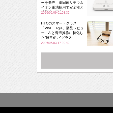
ーを発売 準固体リチウム
イオン電池採用で安全性と
携帯性を両立
2026/06/09 01:08:35
HTCのスマートグラス
「VIVE Eagle」製品レビュ
ー AIと音声操作に特化し
た“日常使い”グラス
2026/06/03 17:30:42