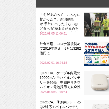
「えだまめって、こんなに
甘かった？」新潟県民
が“県外に出したくないほ
ど食べる”極上えだまめを
森のビアガーデンで実食
2026/08/05 11:06:51
外食市場、コロナ禍後初め
て2019年超え 5月は3282
億円に
2026/07/01 16:24:15
QIROCA、ケーブル内蔵の
10000mAhモバイルバッテ
リーを発売 準固体リチウ
ムイオン電池採用で安全性
と携帯性を両立
2026/06/09 01:40:54
QIROCA、薄さ約8.3mmの
Qi2対応モバイルバッテリ