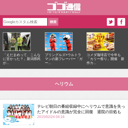
「えだまめって、こんな
プリングルズ×ウルトラ
コメダ珈琲店で今年も
に甘かった？」新潟県民
マンの新フレーバー「ガ
「カリー祭り」開催 新
が...
ー...
作カ...
ヘリウム
テレビ朝日の番組収録中にヘリウムで意識を失っ
たアイドルの意識が完全に回復 退院の目処も
2015/02/24 04:16