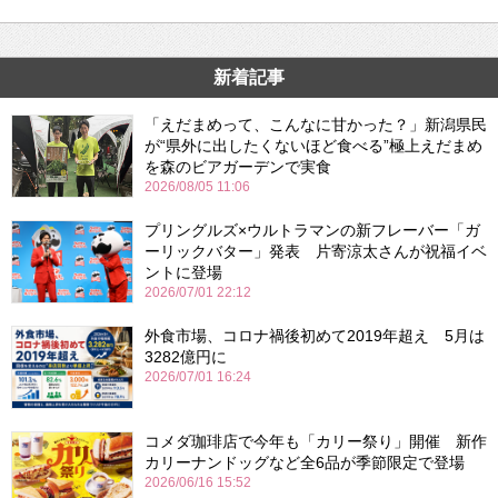
新着記事
「えだまめって、こんなに甘かった？」新潟県民
が“県外に出したくないほど食べる”極上えだまめ
を森のビアガーデンで実食
2026/08/05 11:06
プリングルズ×ウルトラマンの新フレーバー「ガ
ーリックバター」発表 片寄涼太さんが祝福イベ
ントに登場
2026/07/01 22:12
外食市場、コロナ禍後初めて2019年超え 5月は
3282億円に
2026/07/01 16:24
コメダ珈琲店で今年も「カリー祭り」開催 新作
カリーナンドッグなど全6品が季節限定で登場
2026/06/16 15:52