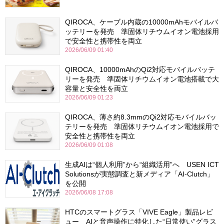
QIROCA、ケーブル内蔵の10000mAhモバイルバ
ッテリーを発売 準固体リチウムイオン電池採用
で安全性と携帯性を両立
2026/06/09 01:40
QIROCA、10000mAhのQi2対応モバイルバッテ
リーを発売 準固体リチウムイオン電池搭載で大
容量と安全性を両立
2026/06/09 01:23
QIROCA、薄さ約8.3mmのQi2対応モバイルバッ
テリーを発売 準固体リチウムイオン電池採用で
安全性と携帯性を両立
2026/06/09 01:08
生成AIは“個人利用”から“組織活用”へ USEN ICT
Solutionsが実態調査と新メディア「AI-Clutch」
を公開
2026/06/08 17:08
HTCのスマートグラス「VIVE Eagle」製品レビ
ュー AIと音声操作に特化した“日常使い”グラス