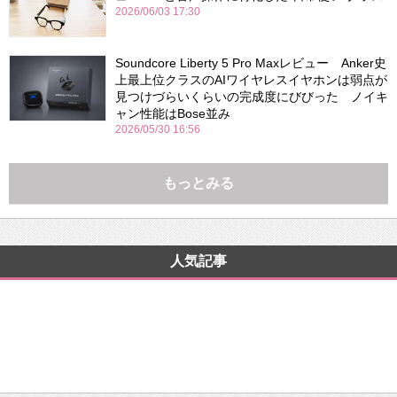
2026/06/03 17:30
Soundcore Liberty 5 Pro Maxレビュー Anker史
上最上位クラスのAIワイヤレスイヤホンは弱点が
見つけづらいくらいの完成度にびびった ノイキ
ャン性能はBose並み
2026/05/30 16:56
もっとみる
人気記事