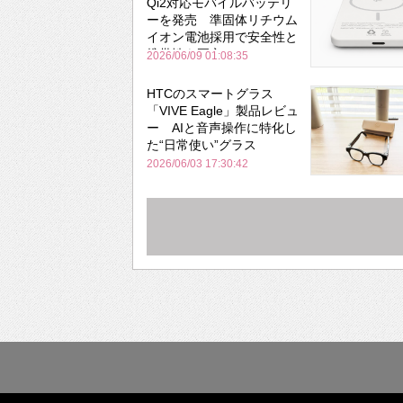
Qi2対応モバイルバッテリ
ーを発売 準固体リチウム
イオン電池採用で安全性と
携帯性を両立
2026/06/09 01:08:35
HTCのスマートグラス
「VIVE Eagle」製品レビュ
ー AIと音声操作に特化し
た“日常使い”グラス
2026/06/03 17:30:42