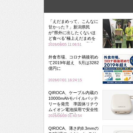
「えだまめって、こんなに
甘かった？」新潟県民
が“県外に出したくないほ
ど食べる”極上えだまめを
森のビアガーデンで実食
2026/08/05 11:06:51
外食市場、コロナ禍後初め
て2019年超え 5月は3282
億円に
2026/07/01 16:24:15
QIROCA、ケーブル内蔵の
10000mAhモバイルバッテ
リーを発売 準固体リチウ
ムイオン電池採用で安全性
と携帯性を両立
2026/06/09 01:40:54
QIROCA、薄さ約8.3mmの