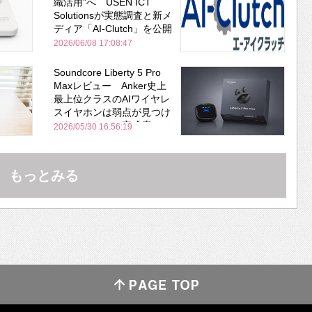
織活用”へ USEN ICT
Solutionsが実態調査と新メ
ディア「AI-Clutch」を公開
2026/06/08 17:08:47
Soundcore Liberty 5 Pro
Maxレビュー Anker史上
最上位クラスのAIワイヤレ
スイヤホンは弱点が見つけ
づらいくらいの完成度にび
2026/05/30 16:56:19
びった ノイキャン性能は
Bose並み
もっとみる