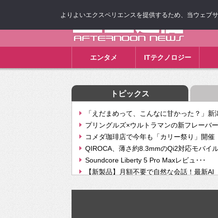
よりよいエクスペリエンスを提供するため、当ウェブサイト
ゴゴ通信
エンタメ
ITテクノロジー
トピックス
「えだまめって、こんなに甘かった？」新潟
プリングルズ×ウルトラマンの新フレーバー
コメダ珈琲店で今年も「カリー祭り」開催 
QIROCA、薄さ約8.3mmのQi2対応モバイ
Soundcore Liberty 5 Pro Maxレビュ･･･
【新製品】月額不要で自然な会話！最新AI（GPT
【次世代の没入感と生産性】VITURE Luma Ul
Geminiが音楽生成「Create music」機能提
挫折率8割の壁をAIで突破。ジャストシステ