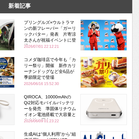
新着記事
プリングルズ×ウルトラマ
ンの新フレーバー「ガーリ
ックバター」発表 片寄涼
太さんが祝福イベントに登
場
2026/07/01 22:12:21
コメダ珈琲店で今年も「カ
リー祭り」開催 新作カリ
ーナンドッグなど全6品が
季節限定で登場
2026/06/16 15:52:30
QIROCA、10000mAhの
Qi2対応モバイルバッテリ
ーを発売 準固体リチウム
イオン電池搭載で大容量と
安全性を両立
2026/06/09 01:23:22
生成AIは“個人利用”から“組