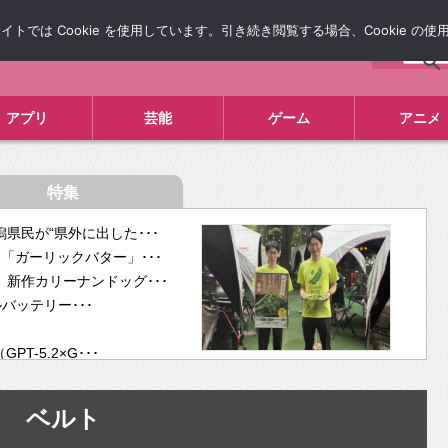
では Cookie を使用しています。引き続き閲覧する場合、Cookie の
について
広告掲載について
お問い合わせ
タレコミ
アプリ
芸能
ゲーム
アニメ
特集
県民が“県外に出した･･･
「ガーリックバター」･･･
新作カリーナンドッグ･･･
ルバッテリー･･･
-5.2×G･･･
tra･･･
供開･･･
ベルト
ム、”自分が今話し･･･