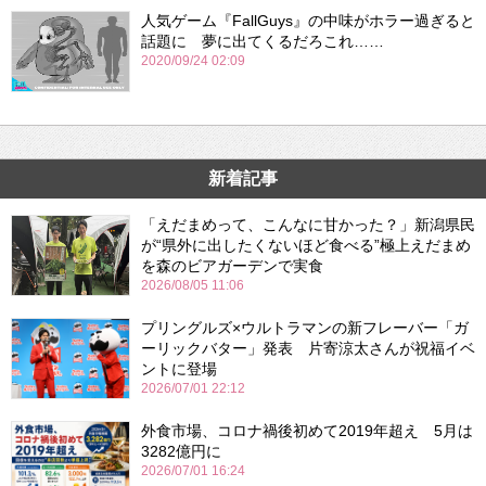
人気ゲーム『FallGuys』の中味がホラー過ぎると
話題に 夢に出てくるだろこれ……
2020/09/24 02:09
新着記事
「えだまめって、こんなに甘かった？」新潟県民
が“県外に出したくないほど食べる”極上えだまめ
を森のビアガーデンで実食
2026/08/05 11:06
プリングルズ×ウルトラマンの新フレーバー「ガ
ーリックバター」発表 片寄涼太さんが祝福イベ
ントに登場
2026/07/01 22:12
外食市場、コロナ禍後初めて2019年超え 5月は
3282億円に
2026/07/01 16:24