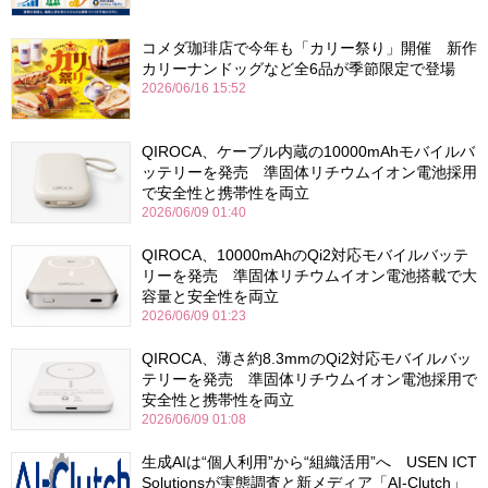
コメダ珈琲店で今年も「カリー祭り」開催 新作
カリーナンドッグなど全6品が季節限定で登場
2026/06/16 15:52
QIROCA、ケーブル内蔵の10000mAhモバイルバ
ッテリーを発売 準固体リチウムイオン電池採用
で安全性と携帯性を両立
2026/06/09 01:40
QIROCA、10000mAhのQi2対応モバイルバッテ
リーを発売 準固体リチウムイオン電池搭載で大
容量と安全性を両立
2026/06/09 01:23
QIROCA、薄さ約8.3mmのQi2対応モバイルバッ
テリーを発売 準固体リチウムイオン電池採用で
安全性と携帯性を両立
2026/06/09 01:08
生成AIは“個人利用”から“組織活用”へ USEN ICT
Solutionsが実態調査と新メディア「AI-Clutch」