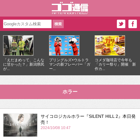
「えだまめって、こんな
プリングルズ×ウルトラ
コメダ珈琲店で今年も
に甘かった？」新潟県民
マンの新フレーバー「ガ
「カリー祭り」開催 新
が...
ー...
作カ...
ホラー
サイコロジカルホラー『SILENT HILL 2』本日発
売！
2024/10/08 10:47