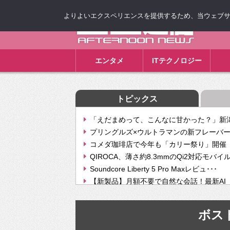
よりよいエクスペリエンスを提供するため、当ウェブサイト
ゴゴ通信
エンタメ
ITテクノロジー
トピックス
「えだまめって、こんなに甘かった？」新潟
プリングルズ×ウルトラマンの新フレーバー
コメダ珈琲店で今年も「カリー祭り」開催 
QIROCA、薄さ約8.3mmのQi2対応モバイ
Soundcore Liberty 5 Pro Maxレビュ･･･
【新製品】月額不要で自然な会話！最新AI（GPT
【次世代の没入感と生産性】VITURE Luma Ul
Geminiが音楽生成「Create music」機能提
ボス
挫折率8割の壁をAIで突破。ジャストシステ