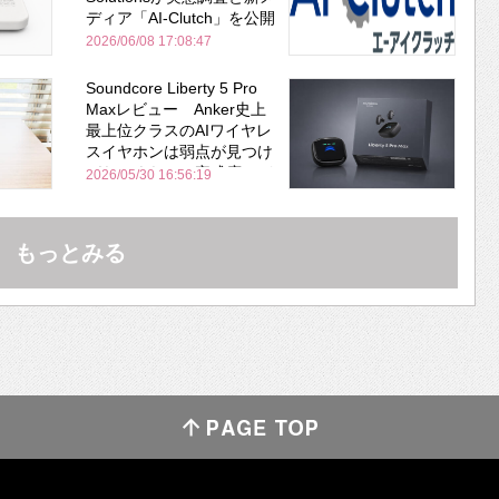
ディア「AI-Clutch」を公開
2026/06/08 17:08:47
Soundcore Liberty 5 Pro
Maxレビュー Anker史上
最上位クラスのAIワイヤレ
スイヤホンは弱点が見つけ
づらいくらいの完成度にび
2026/05/30 16:56:19
びった ノイキャン性能は
Bose並み
もっとみる