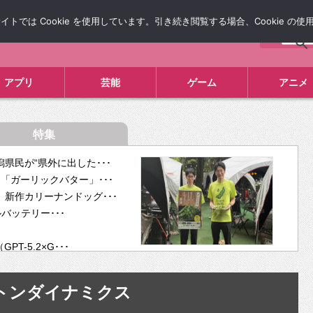
では Cookie を使用しています。引き続き閲覧する場合、Cookie の
について
広告掲載について
お問い合わせ
タレコミ
アプリ
芸能
ゲーム
アニメ
特集
県民が“県外に出した･･･
「ガーリックバター」･･･
新作カリーナンドッグ･･･
ルバッテリー･･･
-5.2×G･･･
tra･･･
供開･･･
トンダイナミクス
ム、”自分が今話し･･･