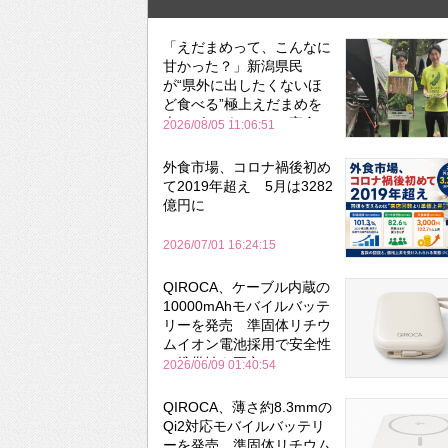
「えだまめって、こんなに
甘かった？」新潟県民
が“県外に出したくないほ
ど食べる”極上えだまめを
森のビアガーデンで実食
2026/08/05 11:06:51
外食市場、コロナ禍後初め
て2019年超え 5月は3282
億円に
2026/07/01 16:24:15
QIROCA、ケーブル内蔵の
10000mAhモバイルバッテ
リーを発売 準固体リチウ
ムイオン電池採用で安全性
と携帯性を両立
2026/06/09 01:40:54
QIROCA、薄さ約8.3mmの
Qi2対応モバイルバッテリ
ーを発売 準固体リチウム