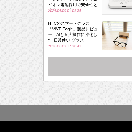
イオン電池採用で安全性と
携帯性を両立
2026/06/09 01:08:35
HTCのスマートグラス
「VIVE Eagle」製品レビュ
ー AIと音声操作に特化し
た“日常使い”グラス
2026/06/03 17:30:42