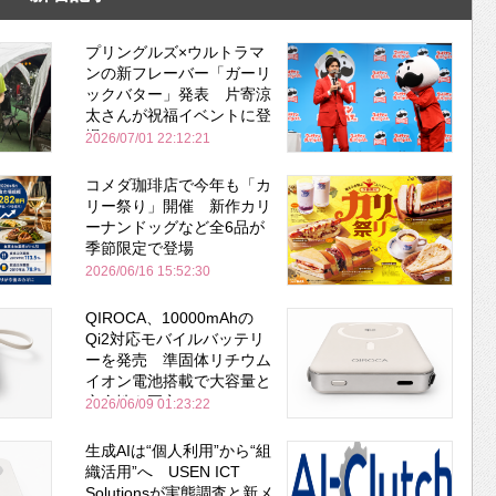
プリングルズ×ウルトラマ
ンの新フレーバー「ガーリ
ックバター」発表 片寄涼
太さんが祝福イベントに登
場
2026/07/01 22:12:21
コメダ珈琲店で今年も「カ
リー祭り」開催 新作カリ
ーナンドッグなど全6品が
季節限定で登場
2026/06/16 15:52:30
QIROCA、10000mAhの
Qi2対応モバイルバッテリ
ーを発売 準固体リチウム
イオン電池搭載で大容量と
安全性を両立
2026/06/09 01:23:22
生成AIは“個人利用”から“組
織活用”へ USEN ICT
Solutionsが実態調査と新メ