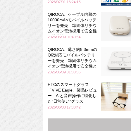
2026/07/01 16:24:15
QIROCA、ケーブル内蔵の
10000mAhモバイルバッテ
リーを発売 準固体リチウ
ムイオン電池採用で安全性
と携帯性を両立
2026/06/09 01:40:54
QIROCA、薄さ約8.3mmの
Qi2対応モバイルバッテリ
ーを発売 準固体リチウム
イオン電池採用で安全性と
携帯性を両立
2026/06/09 01:08:35
HTCのスマートグラス
「VIVE Eagle」製品レビュ
ー AIと音声操作に特化し
た“日常使い”グラス
2026/06/03 17:30:42