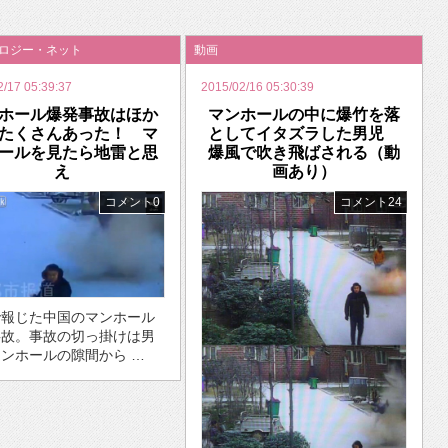
いを渡す」 TE･･･
ノロジー・ネット
動画
2/17 05:39:37
2015/02/16 05:30:39
ホール爆発事故はほか
マンホールの中に爆竹を落
たくさんあった！ マ
としてイタズラした男児
ールを見たら地雷と思
爆風で吹き飛ばされる（動
え
画あり）
コメント0
コメント24
で報じた中国のマンホール
事故。事故の切っ掛けは男
ンホールの隙間から …