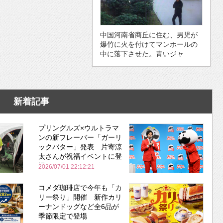
中国河南省商丘に住む、男児が
爆竹に火を付けてマンホールの
中に落下させた。青いジャ …
新着記事
プリングルズ×ウルトラマ
ンの新フレーバー「ガーリ
ックバター」発表 片寄涼
太さんが祝福イベントに登
場
2026/07/01 22:12:21
コメダ珈琲店で今年も「カ
リー祭り」開催 新作カリ
ーナンドッグなど全6品が
季節限定で登場