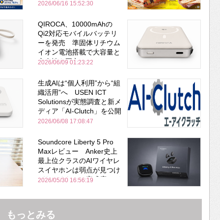
2026/06/16 15:52:30
QIROCA、10000mAhの
Qi2対応モバイルバッテリ
ーを発売 準固体リチウム
イオン電池搭載で大容量と
安全性を両立
2026/06/09 01:23:22
生成AIは“個人利用”から“組
織活用”へ USEN ICT
Solutionsが実態調査と新メ
ディア「AI-Clutch」を公開
2026/06/08 17:08:47
Soundcore Liberty 5 Pro
Maxレビュー Anker史上
最上位クラスのAIワイヤレ
スイヤホンは弱点が見つけ
づらいくらいの完成度にび
2026/05/30 16:56:19
びった ノイキャン性能は
Bose並み
もっとみる