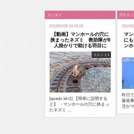
2026年のバレンタインは「自分で作って、想
エンタメ
ITテク
2019/02/28 10:49:28
2015/0
【動画】マンホールの穴に
マン
挟まったネズミ 救助隊が9
にも
人掛かりで助ける羽目に
ンホ
コメント1
昨日
[quads id=1] 【簡単に説明する
爆発
と】 ・マンホールの穴に挟まっ
児がマ
たネズミ …