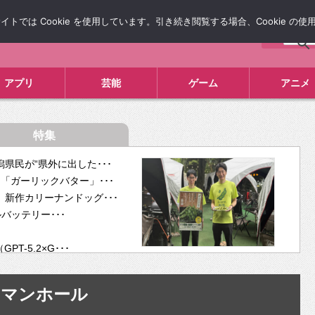
では Cookie を使用しています。引き続き閲覧する場合、Cookie の
について
広告掲載について
お問い合わせ
タレコミ
アプリ
芸能
ゲーム
アニメ
特集
県民が“県外に出した･･･
「ガーリックバター」･･･
新作カリーナンドッグ･･･
ルバッテリー･･･
-5.2×G･･･
tra･･･
供開･･･
マンホール
ム、”自分が今話し･･･