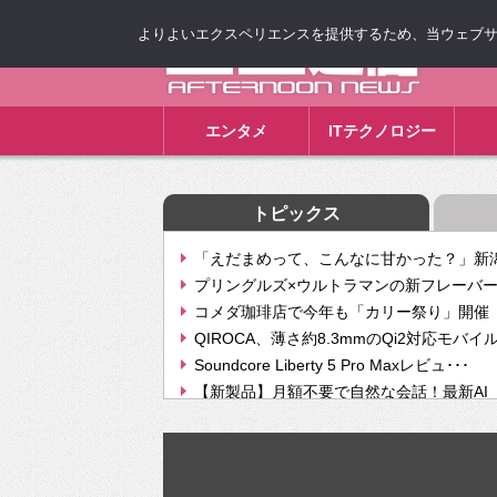
よりよいエクスペリエンスを提供するため、当ウェブサイト
ゴゴ通信
エンタメ
ITテクノロジー
トピックス
「えだまめって、こんなに甘かった？」新潟
プリングルズ×ウルトラマンの新フレーバー
コメダ珈琲店で今年も「カリー祭り」開催 
QIROCA、薄さ約8.3mmのQi2対応モバイ
Soundcore Liberty 5 Pro Maxレビュ･･･
【新製品】月額不要で自然な会話！最新AI（GPT
【次世代の没入感と生産性】VITURE Luma Ul
Geminiが音楽生成「Create music」機能提
挫折率8割の壁をAIで突破。ジャストシステ