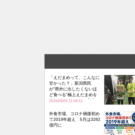
「えだまめって、こんなに
甘かった？」新潟県民
が“県外に出したくないほ
ど食べる”極上えだまめを
森のビアガーデンで実食
2026/08/05 11:06:51
外食市場、コロナ禍後初め
て2019年超え 5月は3282
億円に