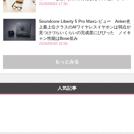
2026/06/03 17:30
Soundcore Liberty 5 Pro Maxレビュー Anker史
上最上位クラスのAIワイヤレスイヤホンは弱点が
見つけづらいくらいの完成度にびびった ノイキ
ャン性能はBose並み
2026/05/30 16:56
もっとみる
人気記事