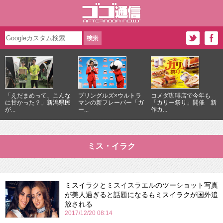
「えだまめって、こんな
プリングルズ×ウルトラ
コメダ珈琲店で今年も
に甘かった？」新潟県民
マンの新フレーバー「ガ
「カリー祭り」開催 新
が...
ー...
作カ...
ミス・イラク
ミスイラクとミスイスラエルのツーショット写真
が美人過ぎると話題になるもミスイラクが国外追
放される
2017/12/20 08:14