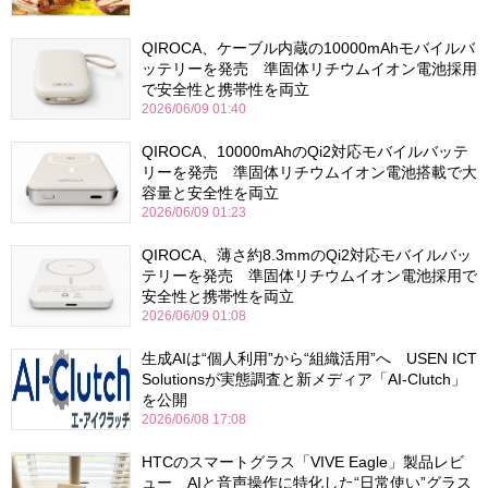
QIROCA、ケーブル内蔵の10000mAhモバイルバ
ッテリーを発売 準固体リチウムイオン電池採用
で安全性と携帯性を両立
2026/06/09 01:40
QIROCA、10000mAhのQi2対応モバイルバッテ
リーを発売 準固体リチウムイオン電池搭載で大
容量と安全性を両立
2026/06/09 01:23
QIROCA、薄さ約8.3mmのQi2対応モバイルバッ
テリーを発売 準固体リチウムイオン電池採用で
安全性と携帯性を両立
2026/06/09 01:08
生成AIは“個人利用”から“組織活用”へ USEN ICT
Solutionsが実態調査と新メディア「AI-Clutch」
を公開
2026/06/08 17:08
HTCのスマートグラス「VIVE Eagle」製品レビ
ュー AIと音声操作に特化した“日常使い”グラス