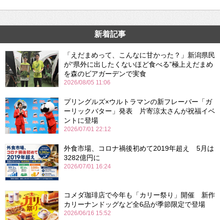
新着記事
「えだまめって、こんなに甘かった？」新潟県民
が“県外に出したくないほど食べる”極上えだまめ
を森のビアガーデンで実食
2026/08/05 11:06
プリングルズ×ウルトラマンの新フレーバー「ガ
ーリックバター」発表 片寄涼太さんが祝福イベ
ントに登場
2026/07/01 22:12
外食市場、コロナ禍後初めて2019年超え 5月は
3282億円に
2026/07/01 16:24
コメダ珈琲店で今年も「カリー祭り」開催 新作
カリーナンドッグなど全6品が季節限定で登場
2026/06/16 15:52