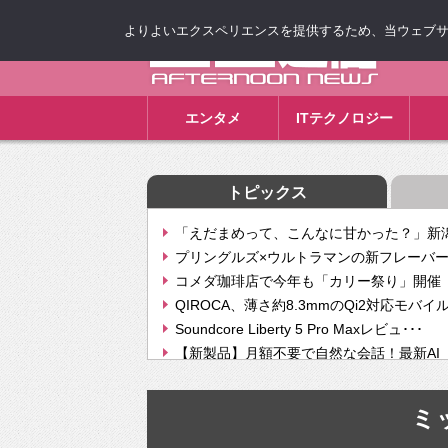
よりよいエクスペリエンスを提供するため、当ウェブサイト
ゴゴ通信
エンタメ
ITテクノロジー
トピックス
「えだまめって、こんなに甘かった？」新潟
プリングルズ×ウルトラマンの新フレーバー
コメダ珈琲店で今年も「カリー祭り」開催 
QIROCA、薄さ約8.3mmのQi2対応モバイ
Soundcore Liberty 5 Pro Maxレビュ･･･
【新製品】月額不要で自然な会話！最新AI（GPT
【次世代の没入感と生産性】VITURE Luma Ul
Geminiが音楽生成「Create music」機能提
ミ
挫折率8割の壁をAIで突破。ジャストシステ