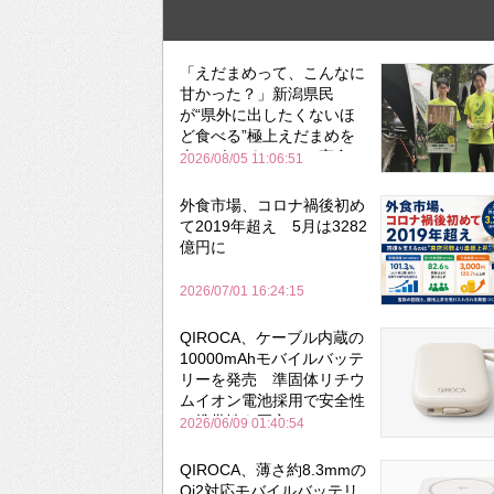
「えだまめって、こんなに
甘かった？」新潟県民
が“県外に出したくないほ
ど食べる”極上えだまめを
森のビアガーデンで実食
2026/08/05 11:06:51
外食市場、コロナ禍後初め
て2019年超え 5月は3282
億円に
2026/07/01 16:24:15
QIROCA、ケーブル内蔵の
10000mAhモバイルバッテ
リーを発売 準固体リチウ
ムイオン電池採用で安全性
と携帯性を両立
2026/06/09 01:40:54
QIROCA、薄さ約8.3mmの
Qi2対応モバイルバッテリ