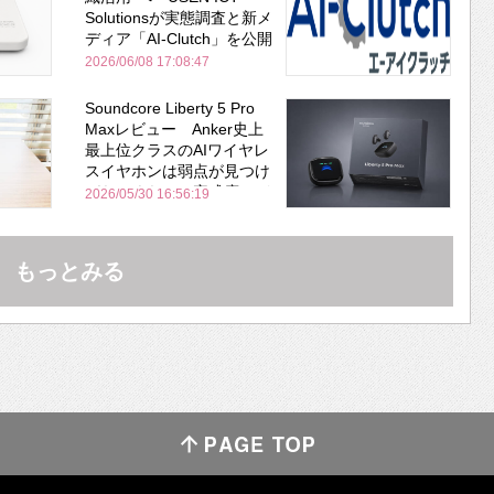
Solutionsが実態調査と新メ
ディア「AI-Clutch」を公開
2026/06/08 17:08:47
Soundcore Liberty 5 Pro
Maxレビュー Anker史上
最上位クラスのAIワイヤレ
スイヤホンは弱点が見つけ
づらいくらいの完成度にび
2026/05/30 16:56:19
びった ノイキャン性能は
Bose並み
もっとみる