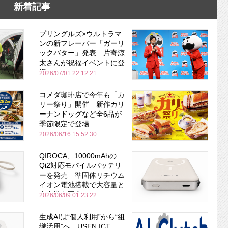
新着記事
プリングルズ×ウルトラマ
ンの新フレーバー「ガーリ
ックバター」発表 片寄涼
太さんが祝福イベントに登
場
2026/07/01 22:12:21
コメダ珈琲店で今年も「カ
リー祭り」開催 新作カリ
ーナンドッグなど全6品が
季節限定で登場
2026/06/16 15:52:30
QIROCA、10000mAhの
Qi2対応モバイルバッテリ
ーを発売 準固体リチウム
イオン電池搭載で大容量と
安全性を両立
2026/06/09 01:23:22
生成AIは“個人利用”から“組
織活用”へ USEN ICT