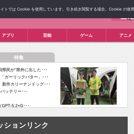
では Cookie を使用しています。引き続き閲覧する場合、Cookie の
について
広告掲載について
お問い合わせ
タレコミ
アプリ
芸能
ゲーム
アニメ
特集
県民が“県外に出した･･･
「ガーリックバター」･･･
新作カリーナンドッグ･･･
ルバッテリー･･･
-5.2×G･･･
tra･･･
供開･･･
ッションリンク
ム、”自分が今話し･･･