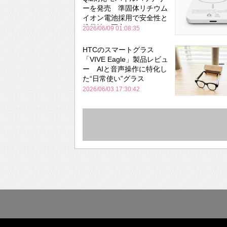
ーを発売 準固体リチウム
イオン電池採用で安全性と
携帯性を両立
2026/06/09 01:08:35
HTCのスマートグラス
「VIVE Eagle」製品レビュ
ー AIと音声操作に特化し
た“日常使い”グラス
2026/06/03 17:30:42