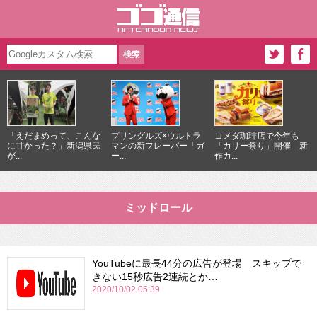
「えだまめって、こんな
プリングルズ×ウルトラ
コメダ珈琲店で今年も
に甘かった？」新潟県民
マンの新フレーバー「ガ
「カリー祭り」開催 新
が...
ー...
作カ...
ミッドロール
YouTubeに最長44分の広告が登場 スキップで
きない15秒広告2連続とか…
2020/10/02 05:39