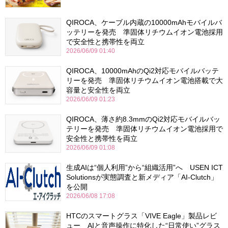
QIROCA、ケーブル内蔵の10000mAhモバイルバ
ッテリーを発売 準固体リチウムイオン電池採用
で安全性と携帯性を両立
2026/06/09 01:40
QIROCA、10000mAhのQi2対応モバイルバッテ
リーを発売 準固体リチウムイオン電池搭載で大
容量と安全性を両立
2026/06/09 01:23
QIROCA、薄さ約8.3mmのQi2対応モバイルバッ
テリーを発売 準固体リチウムイオン電池採用で
安全性と携帯性を両立
2026/06/09 01:08
生成AIは“個人利用”から“組織活用”へ USEN ICT
Solutionsが実態調査と新メディア「AI-Clutch」
を公開
2026/06/08 17:08
HTCのスマートグラス「VIVE Eagle」製品レビ
ュー AIと音声操作に特化した“日常使い”グラス