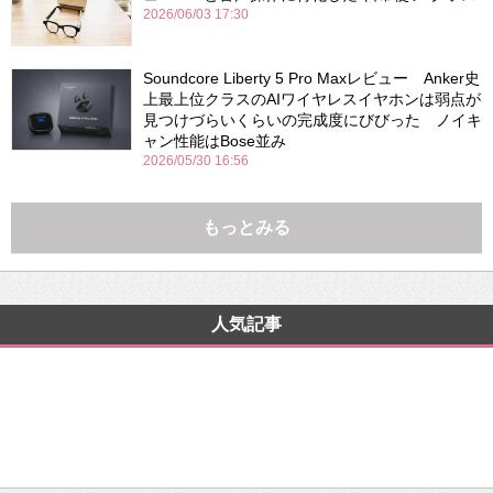
2026/06/03 17:30
Soundcore Liberty 5 Pro Maxレビュー Anker史
上最上位クラスのAIワイヤレスイヤホンは弱点が
見つけづらいくらいの完成度にびびった ノイキ
ャン性能はBose並み
2026/05/30 16:56
もっとみる
人気記事