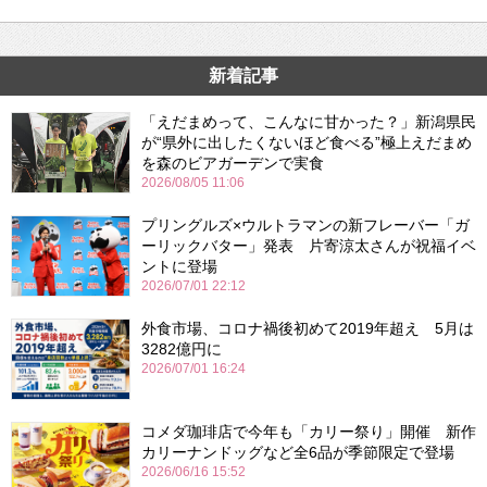
新着記事
「えだまめって、こんなに甘かった？」新潟県民
が“県外に出したくないほど食べる”極上えだまめ
を森のビアガーデンで実食
2026/08/05 11:06
プリングルズ×ウルトラマンの新フレーバー「ガ
ーリックバター」発表 片寄涼太さんが祝福イベ
ントに登場
2026/07/01 22:12
外食市場、コロナ禍後初めて2019年超え 5月は
3282億円に
2026/07/01 16:24
コメダ珈琲店で今年も「カリー祭り」開催 新作
カリーナンドッグなど全6品が季節限定で登場
2026/06/16 15:52