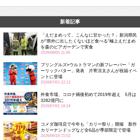
新着記事
「えだまめって、こんなに甘かった？」新潟県民
が“県外に出したくないほど食べる”極上えだまめ
を森のビアガーデンで実食
2026/08/05 11:06
プリングルズ×ウルトラマンの新フレーバー「ガ
ーリックバター」発表 片寄涼太さんが祝福イベ
ントに登場
2026/07/01 22:12
外食市場、コロナ禍後初めて2019年超え 5月は
3282億円に
2026/07/01 16:24
コメダ珈琲店で今年も「カリー祭り」開催 新作
カリーナンドッグなど全6品が季節限定で登場
2026/06/16 15:52