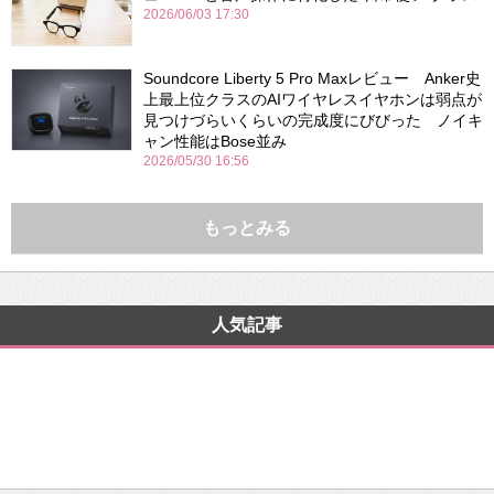
2026/06/03 17:30
Soundcore Liberty 5 Pro Maxレビュー Anker史
上最上位クラスのAIワイヤレスイヤホンは弱点が
見つけづらいくらいの完成度にびびった ノイキ
ャン性能はBose並み
2026/05/30 16:56
もっとみる
人気記事