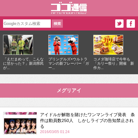
「えだまめって、こんな
プリングルズ×ウルトラ
コメダ珈琲店で今年も
に甘かった？」新潟県民
マンの新フレーバー「ガ
「カリー祭り」開催 新
が...
ー...
作カ...
メグリアイ
アイドルが解散を賭けたワンマンライブ発表 条
件は動員数250人 しかしライブの告知禁止され
る
2016/03/05 01:24