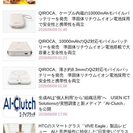
QIROCA、ケーブル内蔵の10000mAhモバイルバ
ッテリーを発売 準固体リチウムイオン電池採用
で安全性と携帯性を両立
2026/06/09 01:40
QIROCA、10000mAhのQi2対応モバイルバッテ
リーを発売 準固体リチウムイオン電池搭載で大
容量と安全性を両立
2026/06/09 01:23
QIROCA、薄さ約8.3mmのQi2対応モバイルバッ
テリーを発売 準固体リチウムイオン電池採用で
安全性と携帯性を両立
2026/06/09 01:08
生成AIは“個人利用”から“組織活用”へ USEN ICT
Solutionsが実態調査と新メディア「AI-Clutch」
を公開
2026/06/08 17:08
HTCのスマートグラス「VIVE Eagle」製品レビ
ュー AIと音声操作に特化した“日常使い”グラス