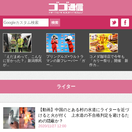
「えだまめって、こんな
プリングルズ×ウルトラ
コメダ珈琲店で今年も
に甘かった？」新潟県民
マンの新フレーバー「ガ
「カリー祭り」開催 新
が...
ー...
作カ...
ライター
【動画】中国のとある村の水道にライターを近づ
けると火が付く 上水道の不合格判定を避けるた
めの隠蔽か？
2020/11/27 12:00