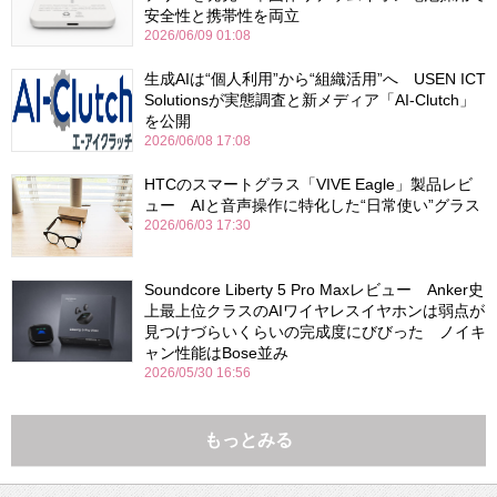
安全性と携帯性を両立
2026/06/09 01:08
生成AIは“個人利用”から“組織活用”へ USEN ICT
Solutionsが実態調査と新メディア「AI-Clutch」
を公開
2026/06/08 17:08
HTCのスマートグラス「VIVE Eagle」製品レビ
ュー AIと音声操作に特化した“日常使い”グラス
2026/06/03 17:30
Soundcore Liberty 5 Pro Maxレビュー Anker史
上最上位クラスのAIワイヤレスイヤホンは弱点が
見つけづらいくらいの完成度にびびった ノイキ
ャン性能はBose並み
2026/05/30 16:56
もっとみる