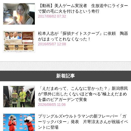
【動画】美人ゲーム実況者 生放送中にライター
で髪の毛に火を付けるという奇行
2017/08/02 07:32
松本人志が『探偵ナイトスクープ』に依頼 陶器
がはまってとれなくなった！
2016/05/07 12:08
新着記事
「えだまめって、こんなに甘かった？」新潟県民
が“県外に出したくないほど食べる”極上えだまめ
を森のビアガーデンで実食
2026/08/05 11:06
プリングルズ×ウルトラマンの新フレーバー「ガ
ーリックバター」発表 片寄涼太さんが祝福イベ
ントに登場