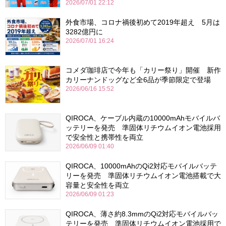
2026/07/01 22:12
外食市場、コロナ禍後初めて2019年超え 5月は
3282億円に
2026/07/01 16:24
コメダ珈琲店で今年も「カリー祭り」開催 新作
カリーナンドッグなど全6品が季節限定で登場
2026/06/16 15:52
QIROCA、ケーブル内蔵の10000mAhモバイルバ
ッテリーを発売 準固体リチウムイオン電池採用
で安全性と携帯性を両立
2026/06/09 01:40
QIROCA、10000mAhのQi2対応モバイルバッテ
リーを発売 準固体リチウムイオン電池搭載で大
容量と安全性を両立
2026/06/09 01:23
QIROCA、薄さ約8.3mmのQi2対応モバイルバッ
テリーを発売 準固体リチウムイオン電池採用で