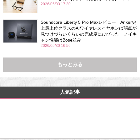
2026/06/03 17:30
Soundcore Liberty 5 Pro Maxレビュー Anker史
上最上位クラスのAIワイヤレスイヤホンは弱点が
見つけづらいくらいの完成度にびびった ノイキ
ャン性能はBose並み
2026/05/30 16:56
もっとみる
人気記事