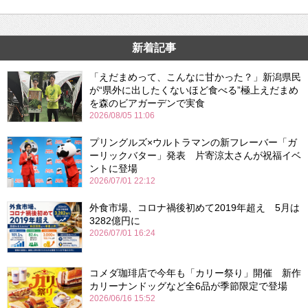
新着記事
「えだまめって、こんなに甘かった？」新潟県民
が“県外に出したくないほど食べる”極上えだまめ
を森のビアガーデンで実食
2026/08/05 11:06
プリングルズ×ウルトラマンの新フレーバー「ガ
ーリックバター」発表 片寄涼太さんが祝福イベ
ントに登場
2026/07/01 22:12
外食市場、コロナ禍後初めて2019年超え 5月は
3282億円に
2026/07/01 16:24
コメダ珈琲店で今年も「カリー祭り」開催 新作
カリーナンドッグなど全6品が季節限定で登場
2026/06/16 15:52