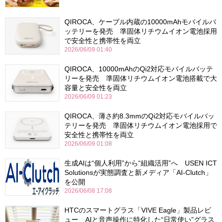
QIROCA、ケーブル内蔵の10000mAhモバイルバ
ッテリーを発売 準固体リチウムイオン電池採用
で安全性と携帯性を両立
2026/06/09 01:40
QIROCA、10000mAhのQi2対応モバイルバッテ
リーを発売 準固体リチウムイオン電池搭載で大
容量と安全性を両立
2026/06/09 01:23
QIROCA、薄さ約8.3mmのQi2対応モバイルバッ
テリーを発売 準固体リチウムイオン電池採用で
安全性と携帯性を両立
2026/06/09 01:08
生成AIは“個人利用”から“組織活用”へ USEN ICT
Solutionsが実態調査と新メディア「AI-Clutch」
を公開
2026/06/08 17:08
HTCのスマートグラス「VIVE Eagle」製品レビ
ュー AIと音声操作に特化した“日常使い”グラス