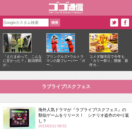
「えだまめって、こんな
プリングルズ×ウルトラ
コメダ珈琲店で今年も
に甘かった？」新潟県民
マンの新フレーバー「ガ
「カリー祭り」開催 新
が...
ー...
作カ...
ラブライブ!スクフェス
海外人気ドラマが『ラブライブ!スクフェス』の
類似ゲームをリリース！ シナリオ盗作のやり返
し？
2015/02/12 08:52