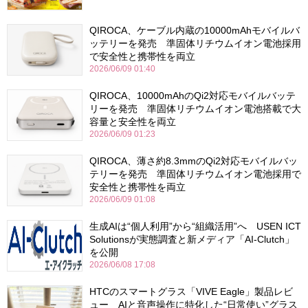
QIROCA、ケーブル内蔵の10000mAhモバイルバ
ッテリーを発売 準固体リチウムイオン電池採用
で安全性と携帯性を両立
2026/06/09 01:40
QIROCA、10000mAhのQi2対応モバイルバッテ
リーを発売 準固体リチウムイオン電池搭載で大
容量と安全性を両立
2026/06/09 01:23
QIROCA、薄さ約8.3mmのQi2対応モバイルバッ
テリーを発売 準固体リチウムイオン電池採用で
安全性と携帯性を両立
2026/06/09 01:08
生成AIは“個人利用”から“組織活用”へ USEN ICT
Solutionsが実態調査と新メディア「AI-Clutch」
を公開
2026/06/08 17:08
HTCのスマートグラス「VIVE Eagle」製品レビ
ュー AIと音声操作に特化した“日常使い”グラス