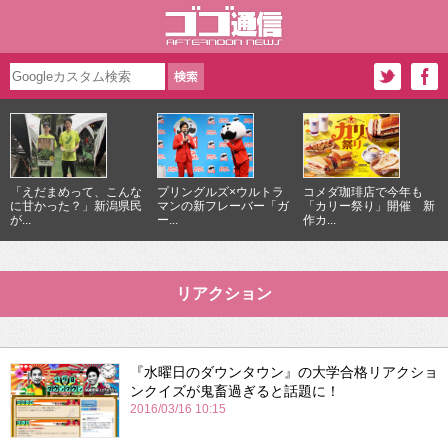
「えだまめって、こんな
プリングルズ×ウルトラ
コメダ珈琲店で今年も
に甘かった？」新潟県民
マンの新フレーバー「ガ
「カリー祭り」開催 新
が...
ー...
作カ...
リアクション
『水曜日のダウンタウン』の大学合格リアクショ
ンクイズが鬼畜過ぎると話題に！
2016/03/16 10:15