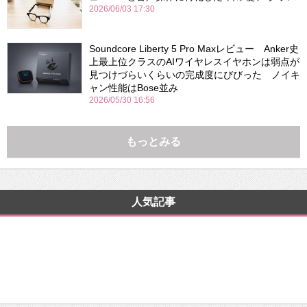
2026/06/03 17:30
Soundcore Liberty 5 Pro Maxレビュー Anker史
上最上位クラスのAIワイヤレスイヤホンは弱点が
見つけづらいくらいの完成度にびびった ノイキ
ャン性能はBose並み
2026/05/30 16:56
もっとみる
人気記事